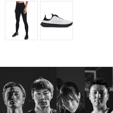
XL
69
47.5
－
－
－
2XL
－
－
－
－
－
3XL
－
－
－
－
－
4XL
－
－
－
－
－
※注意事項
商品は、独自の採寸方法により採寸されています。商品生地の特
性によって、1cm前後の誤差が生じる場合があります。