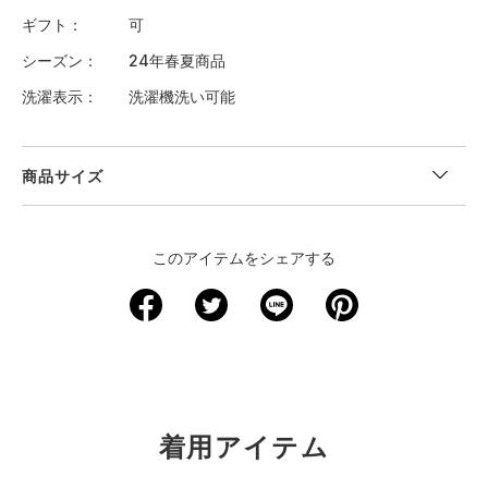
ギフト
可
シーズン
24年春夏商品
洗濯表示
洗濯機洗い可能
商品サイズ
＜サイズ寸法(実寸)＞
このアイテムをシェアする
サイズ
着丈
身幅
肩幅
袖丈
裄丈
XS
－
－
－
－
－
S
62.5
42
－
－
－
M
65
44
－
－
－
着用アイテム
L
67
45.5
－
－
－