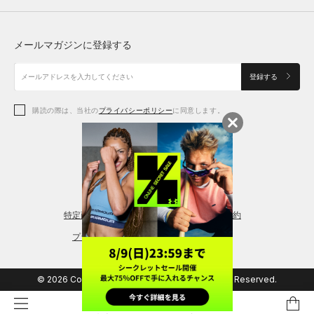
トップス
ボトムス
シューズ
シューズ
メールマガジンに登録する
ボトムス
シューズ
アクセサリー
アクセサリー
登録する
シューズ
アクセサリー
購読の際は、当社の
プライバシーポリシー
に同意します。
アクセサリー
スポーツブラ
レギンス＆タイツ
特定商取引法に基づく通販の表記
会員規約
プライバシーポリシー
© 2026 Copyright DOME Corporation. All Rights Reserved.