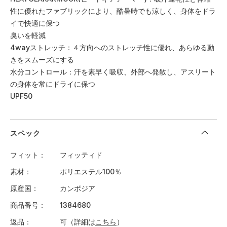
性に優れたファブリックにより、酷暑時でも涼しく、身体をドラ
イで快適に保つ
臭いを軽減
4wayストレッチ：４方向へのストレッチ性に優れ、あらゆる動
きをスムーズにする
水分コントロール：汗を素早く吸収、外部へ発散し、アスリート
の身体を常にドライに保つ
UPF50
スペック
フィット
フィッティド
素材
ポリエステル100％
原産国
カンボジア
商品番号
1384680
返品
可（詳細は
こちら
）