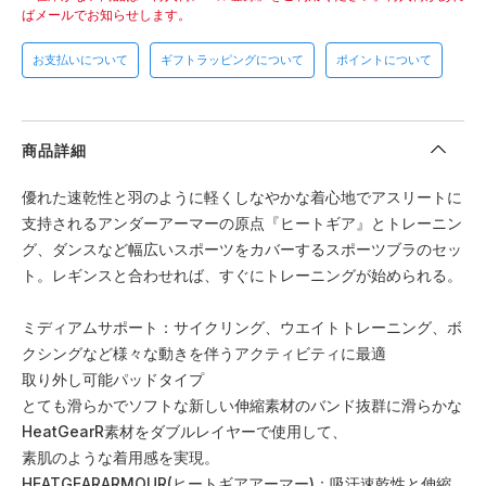
ばメールでお知らせします。
お支払いについて
ギフトラッピングについて
ポイントについて
商品詳細
優れた速乾性と羽のように軽くしなやかな着心地でアスリートに
支持されるアンダーアーマーの原点『ヒートギア』とトレーニン
グ、ダンスなど幅広いスポーツをカバーするスポーツブラのセッ
ト。レギンスと合わせれば、すぐにトレーニングが始められる。
ミディアムサポート：サイクリング、ウエイトトレーニング、ボ
クシングなど様々な動きを伴うアクティビティに最適
取り外し可能パッドタイプ
とても滑らかでソフトな新しい伸縮素材のバンド抜群に滑らかな
HeatGearR素材をダブルレイヤーで使用して、
素肌のような着用感を実現。
HEATGEARARMOUR(ヒートギアアーマー)：吸汗速乾性と伸縮