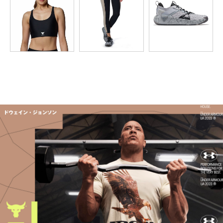
2XL
－
－
－
－
－
3XL
－
－
－
－
－
4XL
－
－
－
－
－
※注意事項
商品は、独自の採寸方法により採寸されています。商品生地の特
性によって、1cm前後の誤差が生じる場合があります。