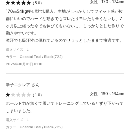
女性 170～174cm
（5.0）
170㎝54kg痩せ型でL購入。生地がしっかりしてフィット感が抜
群にいいのでハードな動きでもズレたりヨレたり全くないし、7
ヶ月以上経った今でも伸びてもいないし、しっかりとした作りで
動きやすいです。
滝汗でも吸汗性に優れているのでサラッとしたままで快適です。
購入サイズ：L
カラー：Coastal Teal / Black(722)
2025年10月01日 01:18
辛子エクレア さん
女性 160～164cm
（1.0）
ホールド力が無くて履いてトレーニングしているとずり下がって
しまいました。
購入サイズ：L
カラー：Coastal Teal / Black(722)