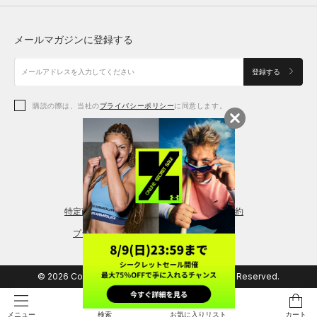
トップス
ボトムス
シューズ
シューズ
メールマガジンに登録する
ボトムス
シューズ
アクセサリー
アクセサリー
登録する
シューズ
アクセサリー
購読の際は、当社の
プライバシーポリシー
に同意します。
アクセサリー
スポーツブラ
レギンス＆タイツ
特定商取引法に基づく通販の表記
会員規約
プライバシーポリシー
© 2026 Copyright DOME Corporation. All Rights Reserved.
検索
お気に入りリスト
カート
メニュー