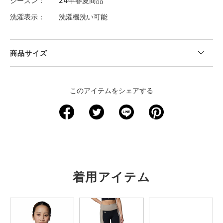
シーズン
24年春夏商品
洗濯表示
洗濯機洗い可能
商品サイズ
"
＜サイズ寸法(実寸)＞
このアイテムをシェアする
サイズ
ウエスト
股下
裾回り
わたり周り
ヒップ
XS
－
－
－
－
－
S
56.5
56
16.5
39.5
63.5
M
60.5
58
18
41.5
67.5
着用アイテム
L
64
59.5
19
43
71
XL
68
61.5
20.5
45
75