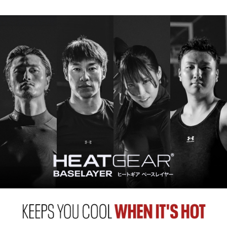
M
61.5
39.5
－
－
39.5
L
63.5
42
－
－
40.5
XL
66
44.5
－
－
41.5
2XL
68.5
47
－
－
43
3XL
71
49.5
－
－
44.5
4XL
－
－
－
－
－
5XL
－
－
－
－
－
※注意事項
商品は、独自の採寸方法により採寸されています。商品生地の特
性によって、1cm前後の誤差が生じる場合があります。