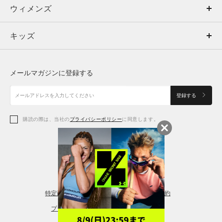
ウィメンズ
トップス
ウィメンズ
キッズ
トップス
ボトムス
キッズ
トップス
ボトムス
シューズ
シューズ
メールマガジンに登録する
ボトムス
シューズ
アクセサリー
アクセサリー
登録する
シューズ
アクセサリー
購読の際は、当社の
プライバシーポリシー
に同意します。
アクセサリー
スポーツブラ
レギンス＆タイツ
特定商取引法に基づく通販の表記
会員規約
プライバシーポリシー