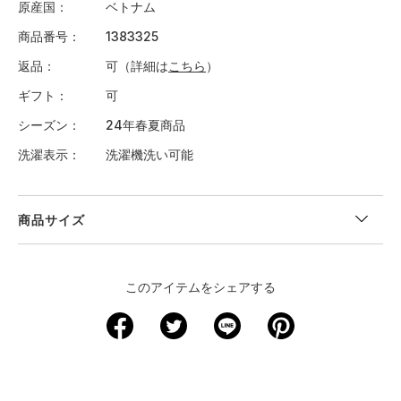
原産国
ベトナム
商品番号
1383325
返品
可（詳細は
こちら
）
ギフト
可
シーズン
24年春夏商品
洗濯表示
洗濯機洗い可能
商品サイズ
"
＜サイズ寸法(実寸)＞
このアイテムをシェアする
サイズ
着丈
身幅
肩幅
袖丈
裄丈
XS
－
－
－
－
－
S
59.5
37
－
－
38.5