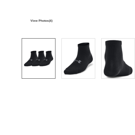
View Photos(
4
)