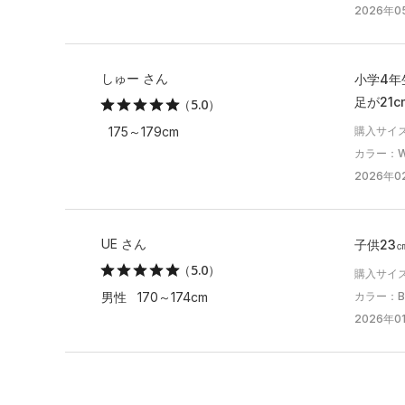
2026年05
しゅー さん
小学4年
足が21
（5.0）
購入サイ
175～179cm
カラー：Whit
2026年0
UE さん
子供23
（5.0）
購入サイ
カラー：Blac
男性 170～174cm
2026年01