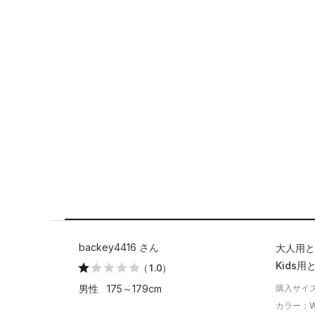
backey4416 さん
大人用と
Kids
（1.0）
購入サイズ
男性 175～179cm
カラー：Whit