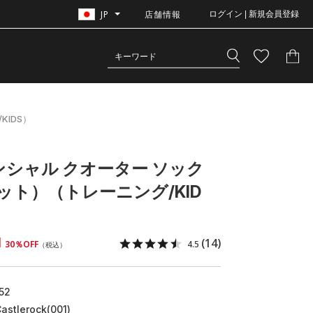
JP
店舗情報
ログイン | 新規会員登録
KIDS）
ンシャル クオーター ソック
ット）（トレーニング/KID
1
(14)
30％OFF
4.5
（税込）
52
Castlerock(001)