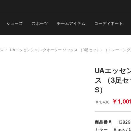
シューズ
スポーツ
チームアイテム
コーディネート
ス
UAエッセンシャル クオーター ソックス （3足セット）（トレーニング/
UAエッセ
ス （3足セ
S）
￥1,00
￥1,430
商品番号
13829
カラー
Black / 