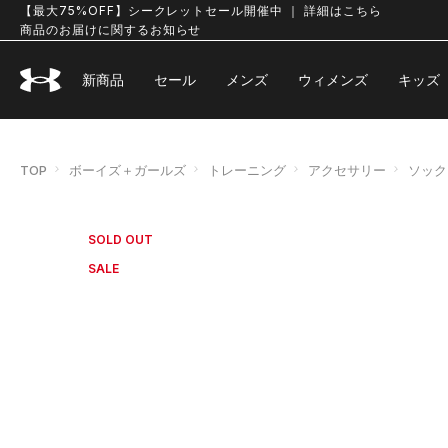
【最大75%OFF】シークレットセール開催中 ｜ 詳細はこちら
商品のお届けに関するお知らせ
新商品
セール
メンズ
ウィメンズ
キッズ
TOP
ボーイズ＋ガールズ
トレーニング
アクセサリー
ソック
SOLD OUT
SALE