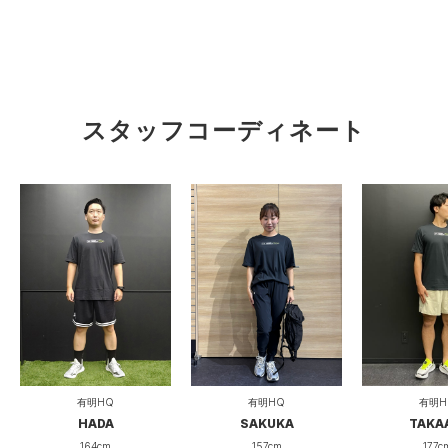
スタッフコーディネート
有明HQ
有明HQ
有明H
HADA
SAKUKA
TAKA
164cm
157cm
177c