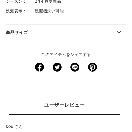
シーズン
24年春夏商品
洗濯表示
洗濯機洗い可能
商品サイズ
"
＜サイズ寸法(実寸)＞
このアイテムをシェアする
サイズ
着丈
身幅
肩幅
袖丈
裄丈
XS
－
－
－
－
－
S
67.5
48.5
41.5
23
－
M
70
51
42.5
23.5
－
ユーザーレビュー
L
72.5
53.5
44
24
－
kou さん
XL
75
56
45
25
－