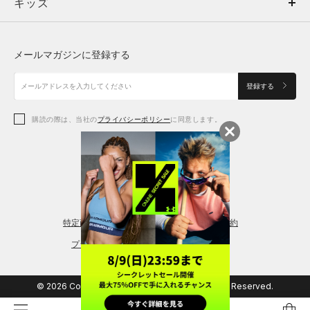
キッズ
トップス
ボトムス
キッズ
トップス
ボトムス
シューズ
シューズ
メールマガジンに登録する
ボトムス
シューズ
アクセサリー
アクセサリー
登録する
シューズ
アクセサリー
購読の際は、当社の
プライバシーポリシー
に同意します。
アクセサリー
スポーツブラ
レギンス＆タイツ
特定商取引法に基づく通販の表記
会員規約
プライバシーポリシー
© 2026 Copyright DOME Corporation. All Rights Reserved.