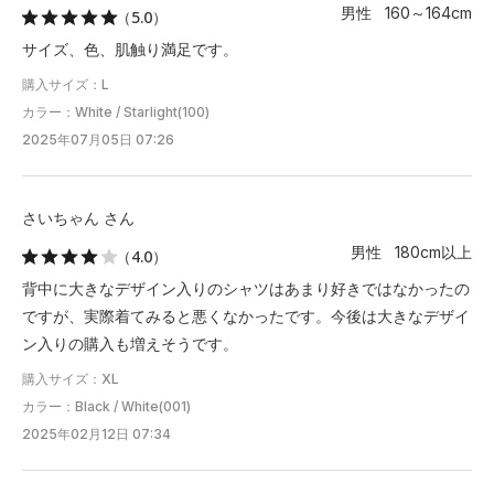
男性 160～164cm
（5.0）
2XL
77.5
58.5
46.5
25.5
－
サイズ、色、肌触り満足です。
購入サイズ：L
3XL
80
61
47.5
26
－
カラー：White / Starlight(100)
4XL
－
－
－
－
－
2025年07月05日 07:26
5XL
－
－
－
－
－
さいちゃん さん
※注意事項
男性 180cm以上
（4.0）
商品は、独自の採寸方法により採寸されています。商品生地の特
背中に大きなデザイン入りのシャツはあまり好きではなかったの
性によって、1cm前後の誤差が生じる場合があります。
ですが、実際着てみると悪くなかったです。今後は大きなデザイ
ン入りの購入も増えそうです。
購入サイズ：XL
カラー：Black / White(001)
2025年02月12日 07:34