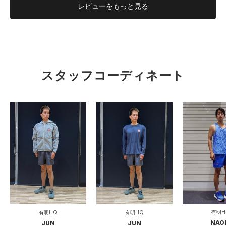
レビューを
もっと見る
スタッフコーディネート
有明H
有明HQ
有明HQ
NAO
JUN
JUN