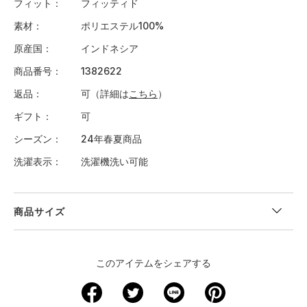
フィット
フィッティド
素材
ポリエステル100%
原産国
インドネシア
商品番号
1382622
返品
可（詳細は
こちら
）
ギフト
可
シーズン
24年春夏商品
洗濯表示
洗濯機洗い可能
商品サイズ
＜サイズ寸法(実寸)＞
このアイテムをシェアする
サイズ
ウエスト
股下
裾回り
わたり周り
ヒップ
XS
－
－
－
－
－