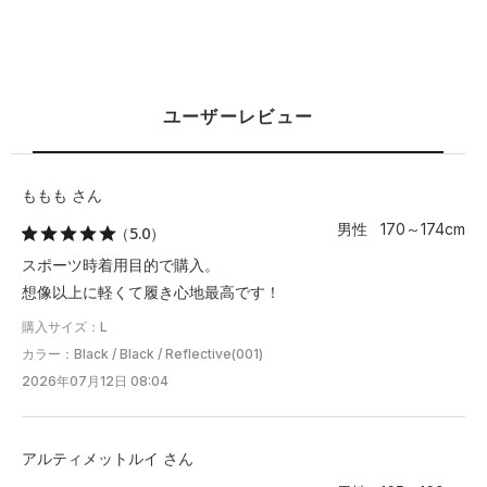
S
62
16.5
61.5
65
94
M
67.5
17
64
67.5
99
ユーザーレビュー
L
72.5
18
66
70
104
XL
77.5
18.5
68.5
72.5
109
ももも さん
男性 170～174cm
（5.0）
2XL
82.5
19
70.5
75
114.5
スポーツ時着用目的で購入。
3XL
－
－
－
－
－
想像以上に軽くて履き心地最高です！
購入サイズ：L
4XL
－
－
－
－
－
カラー：Black / Black / Reflective(001)
5XL
－
－
－
－
－
2026年07月12日 08:04
※注意事項
アルティメットルイ さん
商品は、独自の採寸方法により採寸されています。商品生地の特
性によって、1cm前後の誤差が生じる場合があります。