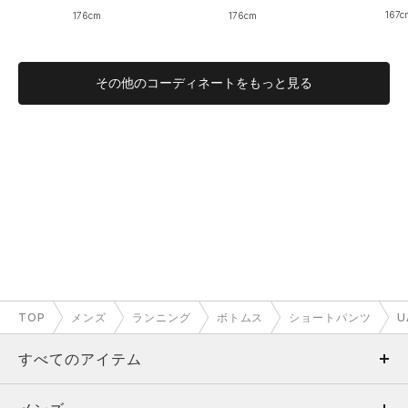
167c
176cm
176cm
その他のコーディネートをもっと見る
TOP
メンズ
ランニング
ボトムス
ショートパンツ
U
すべてのアイテム