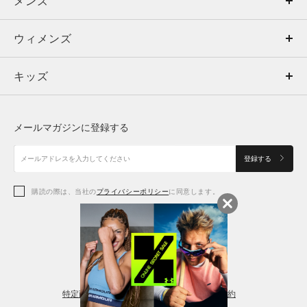
メンズ
メンズ
ウィメンズ
トップス
ウィメンズ
キッズ
トップス
ボトムス
キッズ
トップス
ボトムス
シューズ
シューズ
メールマガジンに登録する
ボトムス
シューズ
アクセサリー
アクセサリー
登録する
シューズ
アクセサリー
購読の際は、当社の
プライバシーポリシー
に同意します。
アクセサリー
スポーツブラ
レギンス＆タイツ
特定商取引法に基づく通販の表記
会員規約