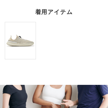
M
65
65.5
21.5
58.5
89
着用アイテム
L
68.5
67.5
23
60.5
92.5
XL
72.5
69
24
62
96.5
2XL
－
－
－
－
－
3XL
－
－
－
－
－
4XL
－
－
－
－
－
※注意事項
商品は、独自の採寸方法により採寸されています。商品生地の特
性によって、1cm前後の誤差が生じる場合があります。