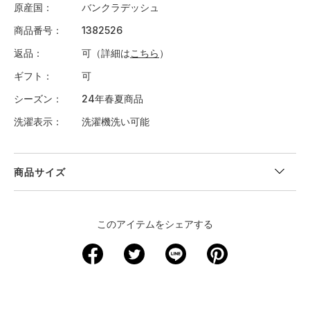
原産国
バンクラデッシュ
商品番号
1382526
返品
可（詳細は
こちら
）
ギフト
可
シーズン
24年春夏商品
洗濯表示
洗濯機洗い可能
商品サイズ
"
＜サイズ寸法(実寸)＞
このアイテムをシェアする
サイズ
ウエスト
股下
裾回り
わたり周り
ヒップ
XS
－
－
－
－
－
S
61
63.5
20.5
56.5
85