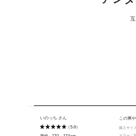
互
いのっち さん
この爽や
（5.0）
購入サイズ
カラー：Silt 
男性 170～174cm