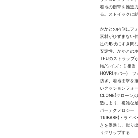
着地の衝撃を推進
る。ストイックに
かかとの内側にフ
素材がひずまない
足の形状にすき間な
安定性、かかとの
TPUのストラップ
幅/ウイズ：Ｄ相当
HOVR(ホバー)
防ぎ、着地衝撃を
いクッションフォ
CLONE(クロー
造により、複雑な足
パーテクノロジー
TRIBASE(トラ
きを促進し、蹴り
りグリップする