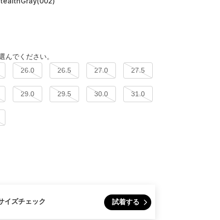
StealthGray(002)
選んでください。
26.0
26.5
27.0
27.5
29.0
29.5
30.0
31.0
サイズチェック
試着する