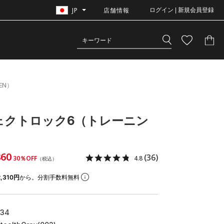
JP
店舗情報
ログイン | 新規会員登録
EN）
ェクトロック6（トレーニン
60
(36)
30％OFF
4.8
（税込）
,310円
から。分割手数料無料
534