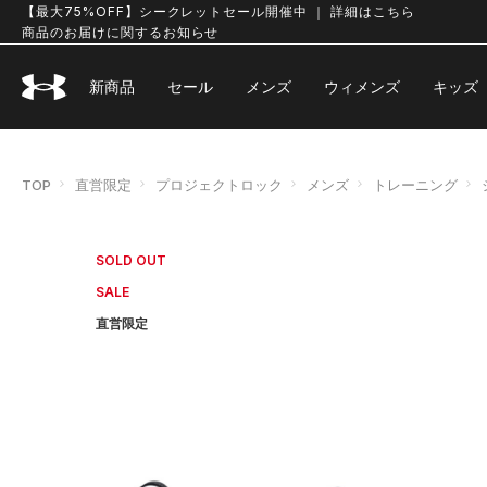
【最大75%OFF】シークレットセール開催中 ｜ 詳細はこちら
商品のお届けに関するお知らせ
新商品
セール
メンズ
ウィメンズ
キッズ
TOP
直営限定
プロジェクトロック
メンズ
トレーニング
SOLD OUT
SALE
直営限定