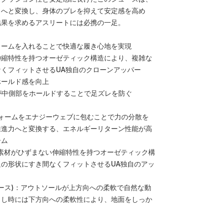
力へと変換し、身体のブレを抑えて安定感を高め
結果を求めるアスリートには必携の一足。
ォームを入れることで快適な履き心地を実現
伸縮特性を持つオーゼティック構造により、複雑な
くフィットさせるUA独自のクローンアッパー
ホールド感を向上
が中側部をホールドすることで足ズレを防ぐ
：フォームをエナジーウェブに包むことで力の分散を
推進力へと変換する、エネルギーリターン性能が高
ーム
ン):素材がひずまない伸縮特性を持つオーゼティック構
の形状にすき間なくフィットさせるUA独自のアッ
イベース)：アウトソールが上方向への柔軟で自然な動
出し時には下方向への柔軟性により、地面をしっか