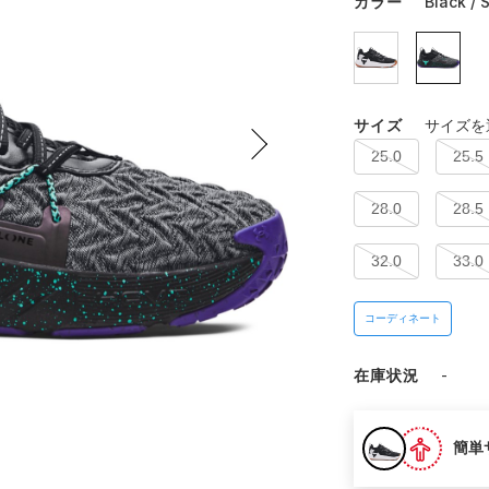
カラー
Black / 
サイズ
サイズを
25.0
25.5
28.0
28.5
32.0
33.0
コーディネート
在庫状況
-
簡単