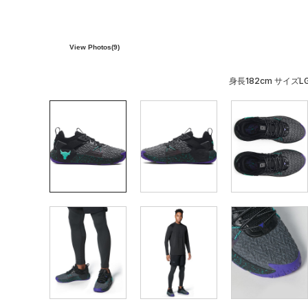
View Photos(
9
)
身長182cm サイズL