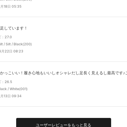
月18日 05:35
足しています！
：27.0
/ Silt / Black(200)
6月22日 08:23
かっこいい！履き心地もいいしオシャレだし足長く見えるし最高です♪
：26.5
k / White(001)
月13日 09:34
ユーザー
レビューを
もっと見る