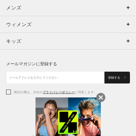
メンズ
メンズ
ウィメンズ
トップス
ウィメンズ
キッズ
トップス
ボトムス
キッズ
トップス
ボトムス
シューズ
シューズ
メールマガジンに登録する
ボトムス
シューズ
アクセサリー
アクセサリー
登録する
シューズ
アクセサリー
購読の際は、当社の
プライバシーポリシー
に同意します。
アクセサリー
スポーツブラ
レギンス＆タイツ