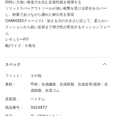
同時に力強い推進力を生む反発性能を発揮する
ソリッドラバーアウトソールが強い衝撃を受ける部分をカバー
し、軽量でありながら優れた耐久性を実現
CHARGED(チャージド)：加える力の大きさに応じて、柔らかい
クッションから鋭い反発まで弾力性が変化するクッションフォー
ム
レギュラーFIT
幅/ウイズ：Ｄ相当
スペック
フィット
その他
素材
甲材：合成繊維、合成樹脂、合成皮革/底材：合
成樹脂、合成ゴム
原産国
ベトナム
商品番号
3024877
返品
可（詳細は
こちら
）