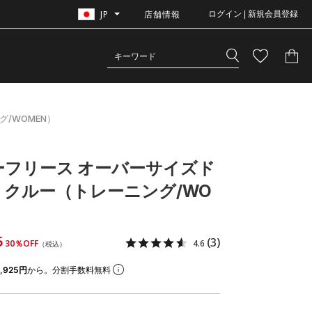
JP
店舗情報
ログイン | 新規会員登録
/WOMEN）
ーフリース オーバーサイズド
 クルー（トレーニング/WO
5
(3)
30％OFF
4.6
（税込）
,925円
から。分割手数料無料