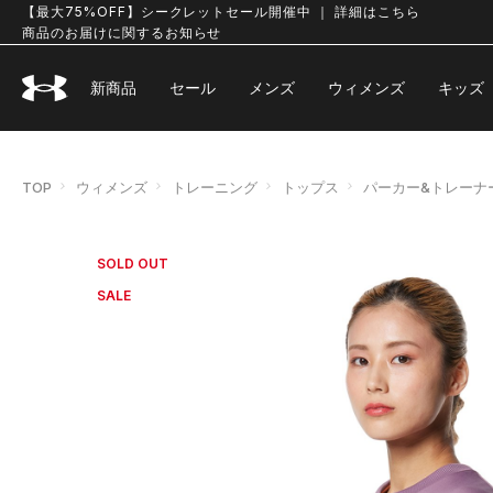
【最大75%OFF】シークレットセール開催中 ｜ 詳細はこちら
商品のお届けに関するお知らせ
新商品
セール
メンズ
ウィメンズ
キッズ
TOP
ウィメンズ
トレーニング
トップス
パーカー&トレーナ
SOLD OUT
SALE