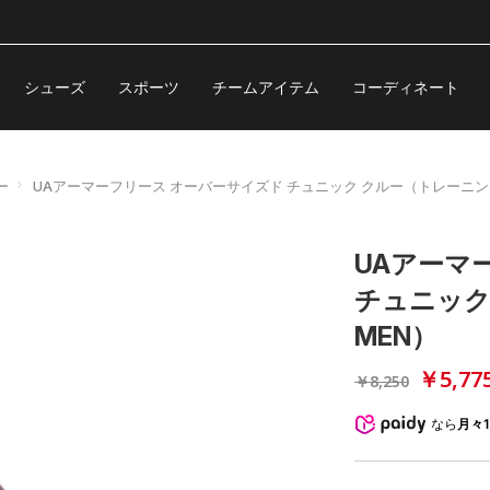
シューズ
スポーツ
チームアイテム
コーディネート
ー
UAアーマーフリース オーバーサイズド チュニック クルー（トレーニング
UAアーマ
チュニック
MEN）
￥5,77
￥8,250
なら
月々1