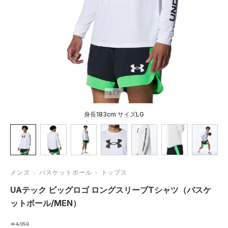
1
/
7
身長183cm サイズLG
メンズ
バスケットボール
トップス
UAテック ビッグロゴ ロングスリーブTシャツ（バスケ
ットボール/MEN）
￥4,950