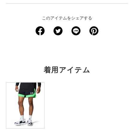
＜サイズ寸法(実寸)＞
このアイテムをシェアする
サイズ
着丈
身幅
肩幅
袖丈
裄丈
XS
－
－
－
－
－
S
68.5
49.5
－
－
82.5
M
71
52
－
－
84.5
着用アイテム
L
73.5
54.5
－
－
86.5
XL
76
57
－
－
88.5
2XL
78.5
59.5
－
－
90
3XL
81.5
62
－
－
92
4XL
84
65
－
－
94