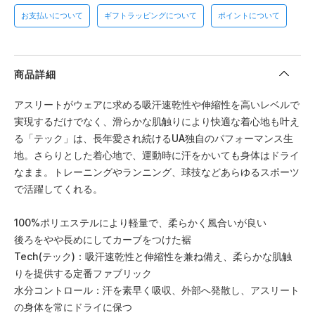
お支払いについて
ギフトラッピングについて
ポイントについて
商品詳細
アスリートがウェアに求める吸汗速乾性や伸縮性を高いレベルで
実現するだけでなく、滑らかな肌触りにより快適な着心地も叶え
る「テック」は、長年愛され続けるUA独自のパフォーマンス生
地。さらりとした着心地で、運動時に汗をかいても身体はドライ
なまま。トレーニングやランニング、球技などあらゆるスポーツ
で活躍してくれる。
100%ポリエステルにより軽量で、柔らかく風合いが良い
後ろをやや長めにしてカーブをつけた裾
Tech(テック)：吸汗速乾性と伸縮性を兼ね備え、柔らかな肌触
りを提供する定番ファブリック
水分コントロール：汗を素早く吸収、外部へ発散し、アスリート
の身体を常にドライに保つ