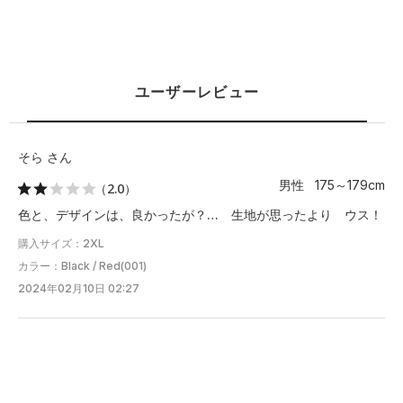
5XL
－
－
－
－
－
※注意事項
商品は、独自の採寸方法により採寸されています。商品生地の特
ユーザーレビュー
性によって、1cm前後の誤差が生じる場合があります。
そら さん
男性 175～179cm
（2.0）
色と、デザインは、良かったが？… 生地が思ったより ウス！
購入サイズ：2XL
カラー：Black / Red(001)
2024年02月10日 02:27