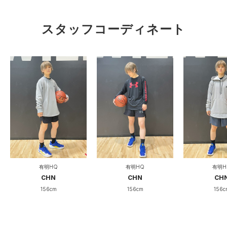
スタッフコーディネート
有明HQ
有明HQ
有明H
CHN
CHN
CH
156cm
156cm
156c