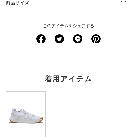
商品サイズ
＜サイズ寸法(実寸)＞
このアイテムをシェアする
サイズ
ウエスト
股下
裾回り
わたり周り
ヒップ
XS
－
－
－
－
－
S
56.5
56
19
39.5
63.5
M
60.5
58
20.5
41.5
67.5
着用アイテム
L
64
59.5
21.5
43
71
XL
68
61.5
23
45
75
2XL
－
－
－
－
－
3XL
－
－
－
－
－