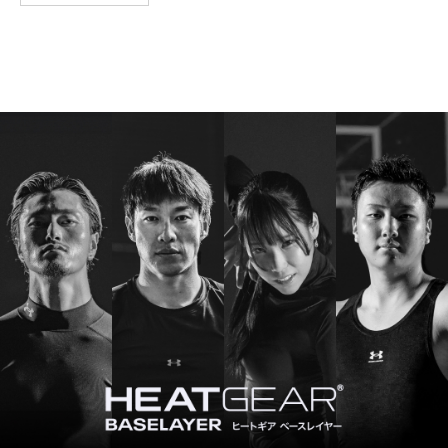
4XL
－
－
－
－
－
※注意事項
商品は、独自の採寸方法により採寸されています。商品生地の特
性によって、1cm前後の誤差が生じる場合があります。