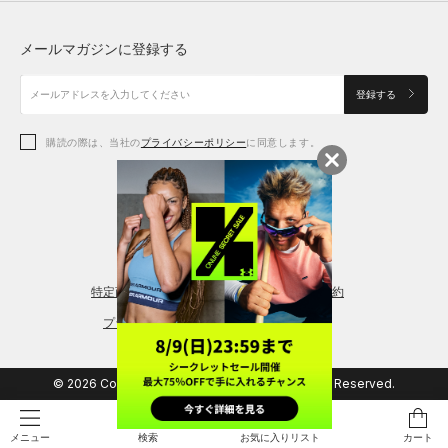
トップス
ボトムス
シューズ
シューズ
メールマガジンに登録する
ボトムス
シューズ
アクセサリー
アクセサリー
登録する
シューズ
アクセサリー
購読の際は、当社の
プライバシーポリシー
に同意します。
アクセサリー
スポーツブラ
レギンス＆タイツ
特定商取引法に基づく通販の表記
会員規約
プライバシーポリシー
© 2026 Copyright DOME Corporation. All Rights Reserved.
検索
お気に入りリスト
カート
メニュー