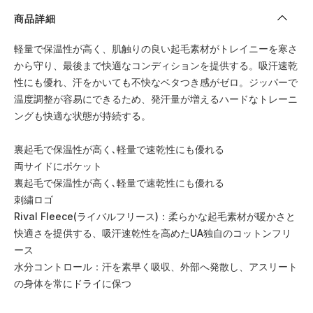
商品詳細
軽量で保温性が高く、肌触りの良い起毛素材がトレイニーを寒さ
から守り、最後まで快適なコンディションを提供する。吸汗速乾
性にも優れ、汗をかいても不快なベタつき感がゼロ。ジッパーで
温度調整が容易にできるため、発汗量が増えるハードなトレーニ
ングも快適な状態が持続する。
裏起毛で保温性が高く､軽量で速乾性にも優れる
両サイドにポケット
裏起毛で保温性が高く､軽量で速乾性にも優れる
刺繍ロゴ
Rival Fleece(ライバルフリース)：柔らかな起毛素材が暖かさと
快適さを提供する、吸汗速乾性を高めたUA独自のコットンフリ
ース
水分コントロール：汗を素早く吸収、外部へ発散し、アスリート
の身体を常にドライに保つ