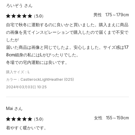
ろいぞう さん
※注意事項
商品は、独自の採寸方法により採寸されています。商品生地の特
男性 175～179cm
（5.0）
性によって、1cm前後の誤差が生じる場合があります。
自宅で秋冬に運動するのに良いかと買いました。購入まえに商品
の画像を見てインスピレーションで購入したので届くまで不安で
したが
届いた商品は画像と同じでしたよ。安心しました。サイズ感は17
8cm細身の私にはLがぴったりでした。
冬場での宅内運動には良いです。
購入サイズ：L
カラー：CastlerockLightHeather (025)
2024年03月03日 10:25
Mai さん
女性 155～159cm
（5.0）
着やすく暖かいです。