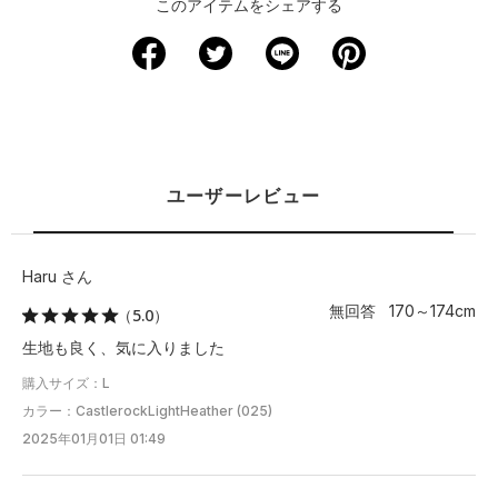
このアイテムをシェアする
サイズ
着丈
身幅
肩幅
袖丈
裄丈
XS
－
－
－
－
－
S
66
54.5
－
－
84
M
68.5
57
－
－
86
ユーザーレビュー
L
71
59.5
－
－
88
XL
73.5
62
－
－
90
Haru さん
無回答 170～174cm
（5.0）
2XL
76
65
－
－
92
生地も良く、気に入りました
3XL
78.5
67.5
－
－
93.5
購入サイズ：L
カラー：CastlerockLightHeather (025)
4XL
－
－
－
－
－
2025年01月01日 01:49
5XL
－
－
－
－
－