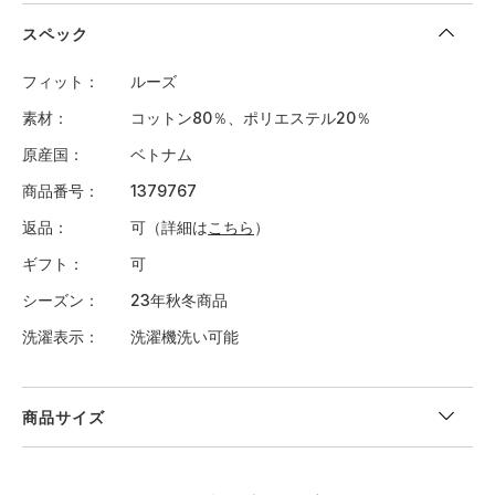
スペック
フィット
ルーズ
素材
コットン80％、ポリエステル20％
原産国
ベトナム
商品番号
1379767
返品
可（詳細は
こちら
）
ギフト
可
シーズン
23年秋冬商品
洗濯表示
洗濯機洗い可能
商品サイズ
＜サイズ寸法(実寸)＞