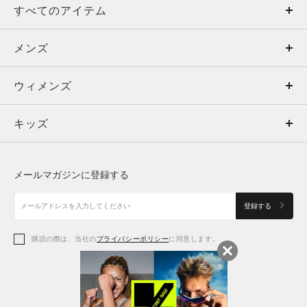
すべてのアイテム
メンズ
メンズ
ウィメンズ
トップス
ウィメンズ
キッズ
トップス
ボトムス
キッズ
トップス
ボトムス
シューズ
シューズ
メールマガジンに登録する
ボトムス
シューズ
アクセサリー
アクセサリー
登録する
シューズ
アクセサリー
購読の際は、当社の
プライバシーポリシー
に同意します。
アクセサリー
スポーツブラ