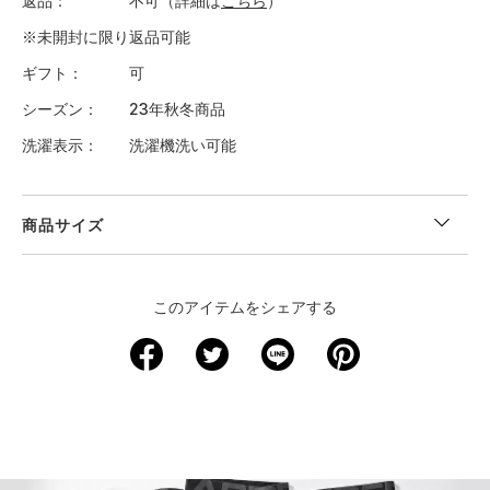
返品
不可（詳細は
こちら
）
※未開封に限り返品可能
ギフト
可
シーズン
23年秋冬商品
洗濯表示
洗濯機洗い可能
商品サイズ
＜サイズ寸法(実寸)＞
このアイテムをシェアする
サイズ
ウエスト
股下
裾周り
わたり周り
ヒップ
XS
-
-
-
-
-
S
62
15
39
43
69
M
67
15
42
45
74