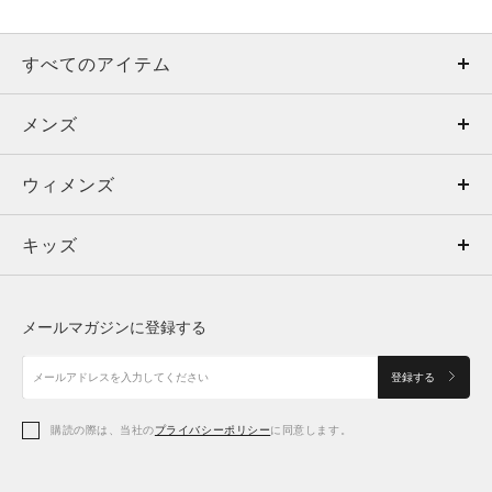
すべてのアイテム
メンズ
メンズ
ウィメンズ
トップス
ウィメンズ
キッズ
トップス
ボトムス
キッズ
トップス
ボトムス
シューズ
シューズ
メールマガジンに登録する
ボトムス
シューズ
アクセサリー
アクセサリー
登録する
シューズ
アクセサリー
購読の際は、当社の
プライバシーポリシー
に同意します。
アクセサリー
スポーツブラ