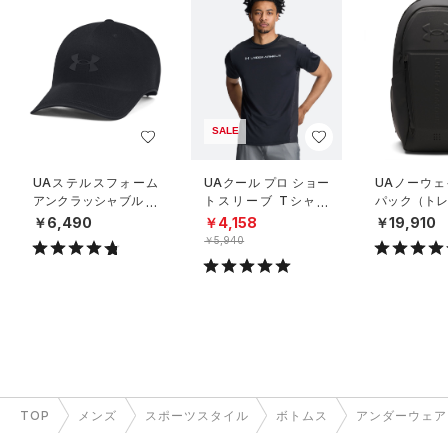
SALE
UAステルスフォーム
UAクール プロ ショー
UAノーウェ
アンクラッシャブル キ
トスリーブ Tシャツ
パック（トレ
ャップ（ライフスタイ
（トレーニング/ME
UNISEX）
￥6,490
￥4,158
￥19,910
ル/UNISEX）
N）
￥5,940
TOP
メンズ
スポーツスタイル
ボトムス
アンダーウェア