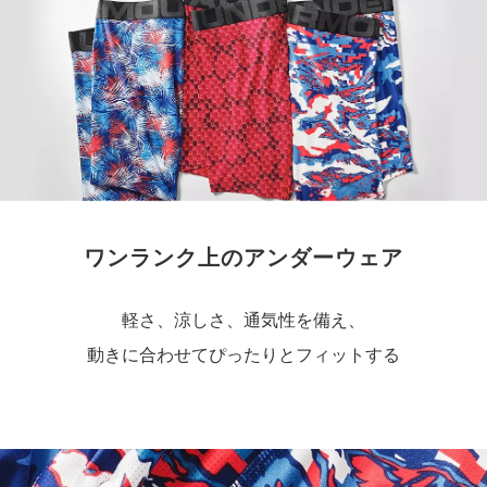
L
72
15
44
48
79
XL
77
15
46
50
84
2XL
83
15
48
53
89
3XL
88
15
51
55
94
4XL
93
15
53
58
99
ワンランク上のアンダーウェア
5XL
98
15
55
60
104
軽さ、涼しさ、通気性を備え、
※注意事項
商品は、独自の採寸方法により採寸されています。1cm前後の誤
動きに合わせてぴったりとフィットする
差が生じる場合があります。