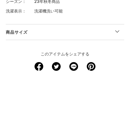
シーズン
23年秋冬商品
洗濯表示
洗濯機洗い可能
商品サイズ
＜サイズ寸法(実寸)＞
このアイテムをシェアする
サイズ
着丈
身幅
肩幅
袖丈
裄丈
XS
－
－
－
－
－
S
62
42
34.5
15
－
M
64.5
44
35.5
16
－
L
66.5
45.5
36.5
16.5
－
XL
69
47.5
37.5
17
－