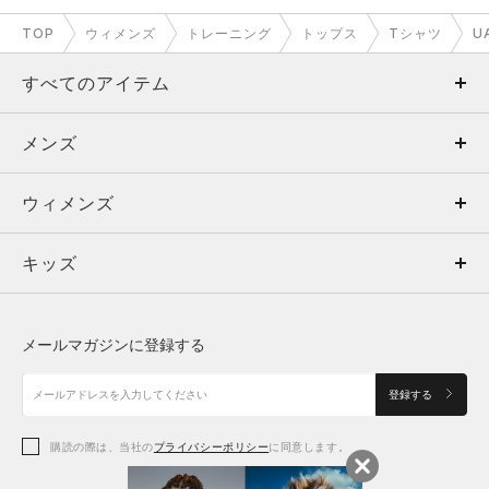
2XL
－
－
－
－
－
TOP
ウィメンズ
トレーニング
トップス
Tシャツ
U
3XL
－
－
－
－
－
すべてのアイテム
4XL
－
－
－
－
－
メンズ
メンズ
※注意事項
商品は、独自の採寸方法により採寸されています。商品生地の特
ウィメンズ
トップス
ウィメンズ
性によって、1cm前後の誤差が生じる場合があります。
キッズ
トップス
ボトムス
キッズ
トップス
ボトムス
シューズ
シューズ
メールマガジンに登録する
ボトムス
シューズ
アクセサリー
アクセサリー
登録する
シューズ
アクセサリー
購読の際は、当社の
プライバシーポリシー
に同意します。