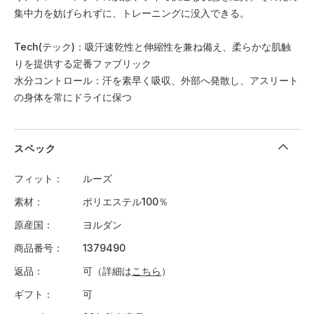
集中力を妨げられずに、トレーニングに没入できる。
Tech(テック)：吸汗速乾性と伸縮性を兼ね備え、柔らかな肌触
りを提供する定番ファブリック
水分コントロール：汗を素早く吸収、外部へ発散し、アスリート
の身体を常にドライに保つ
スペック
フィット
ルーズ
素材
ポリエステル100％
原産国
ヨルダン
商品番号
1379490
返品
可（詳細は
こちら
）
ギフト
可