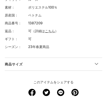
素材
ポリエステル100％
原産国
ベトナム
商品番号
1387209
返品
可（詳細は
こちら
）
ギフト
可
シーズン
23年春夏商品
商品サイズ
＜サイズ寸法(実寸)＞
このアイテムをシェアする
サイズ
着丈
身幅
肩幅
袖丈
裄丈
XS
63.5
44.5
41.5
19
－
S
66
47
42.5
19.5
－