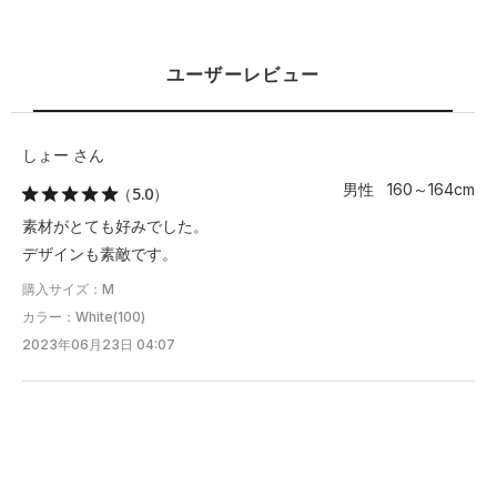
M
68.5
49.5
44
20.5
－
ユーザーレビュー
L
71
52
45
21
－
XL
73.5
54.5
46.5
21.5
－
しょー さん
男性 160～164cm
（5.0）
2XL
76
57
47.5
22
－
素材がとても好みでした。
3XL
78.5
59.5
49
23
－
デザインも素敵です。
購入サイズ：M
4XL
81.5
62
50
23.5
－
カラー：White(100)
5XL
84
65
51.5
24
－
2023年06月23日 04:07
※注意事項
商品は、独自の採寸方法により採寸されています。商品生地の特
性によって、1cm前後の誤差が生じる場合があります。