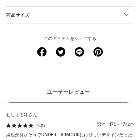
商品サイズ
"
＜サイズ寸法(実寸)＞
このアイテムをシェアする
サイズ
着丈
身幅
肩幅
袖丈
裄丈
XS
63.5
44.5
41.5
19
－
S
66
47
42.5
19.5
－
M
68.5
49.5
44
20.5
－
ユーザーレビュー
L
71
52
45
21
－
むしまるQ さん
XL
73.5
54.5
46.5
21.5
－
男性 170～174cm
（5.0）
2XL
76
57
47.5
22
－
縁起が良さそうでUNDER ARMOURには珍しいデザインだった