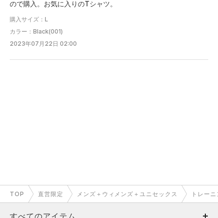
ので購入。お気に入りのTシャツ。
3XL
78.5
59.5
49
23
－
購入サイズ：L
4XL
81.5
62
50
23.5
－
カラー：Black(001)
2023年07月22日 02:00
5XL
84
65
51.5
24
－
※注意事項
商品は、独自の採寸方法により採寸されています。商品生地の特
性によって、11cm前後の誤差が生じる場合があります。
TOP
直営限定
メンズ＋ウィメンズ＋ユニセックス
トレーニ
すべてのアイテム