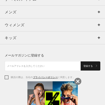
メンズ
メンズ
ウィメンズ
トップス
ウィメンズ
キッズ
トップス
ボトムス
キッズ
トップス
ボトムス
シューズ
シューズ
メールマガジンに登録する
ボトムス
シューズ
アクセサリー
アクセサリー
登録する
シューズ
アクセサリー
購読の際は、当社の
プライバシーポリシー
に同意します。
アクセサリー
スポーツブラ
レギンス＆タイツ