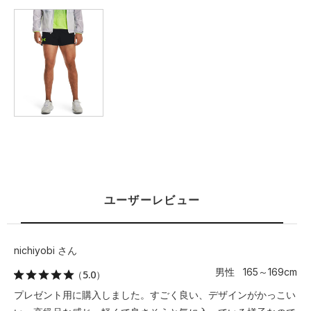
XL
68.5
55
45
22
－
XXL
－
－
－
－
－
3XL
－
－
－
－
－
4XL
－
－
－
－
－
5XL
－
－
－
－
－
※注意事項
商品は、独自の採寸方法により採寸されています。商品生地の特
ユーザーレビュー
性によって、1cm前後の誤差が生じる場合があります。
nichiyobi さん
男性 165～169cm
（5.0）
プレゼント用に購入しました。すごく良い、デザインがかっこい