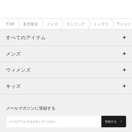
TOP
直営限定
メンズ
ランニング
トップス
Tシャツ
すべてのアイテム
メンズ
メンズ
ウィメンズ
トップス
ウィメンズ
キッズ
トップス
ボトムス
キッズ
トップス
ボトムス
シューズ
シューズ
メールマガジンに登録する
ボトムス
シューズ
アクセサリー
アクセサリー
登録する