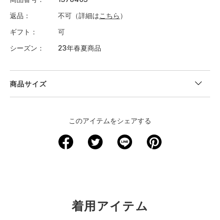
返品
不可（詳細は
こちら
）
ギフト
可
シーズン
23年春夏商品
商品サイズ
＜サイズ寸法(実寸)＞
このアイテムをシェアする
サイズ
着丈
身幅
肩幅
袖丈
裄丈
XS (SS)
－
－
－
－
－
SM(S)
61
47.5
41.5
20
－
MD(M)
63.5
50
42.5
20.5
－
着用アイテム
LG(L)
66
52.5
44
21.5
－