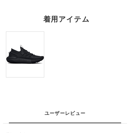
M
70
49
41.5
21
－
着用アイテム
L
72.5
52
42.5
21.5
－
XL
75
54.5
44
22
－
2XL
77.5
57
45
23
－
3XL
80
59.5
46.5
23.5
－
4XL
82.5
62
47.5
24
－
5XL
85
64.5
49
25
－
※注意事項
商品は、独自の採寸方法により採寸されています。商品生地の特
ユーザーレビュー
性によって、1cm前後の誤差が生じる場合があります。