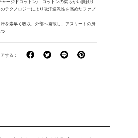
tton(チャージドコットン)：コットンの柔らかい肌触り
自のテクノロジーにより吸汗速乾性を高めたファブ
：汗を素早く吸収、外部へ発散し、アスリートの身
保つ
ェアする