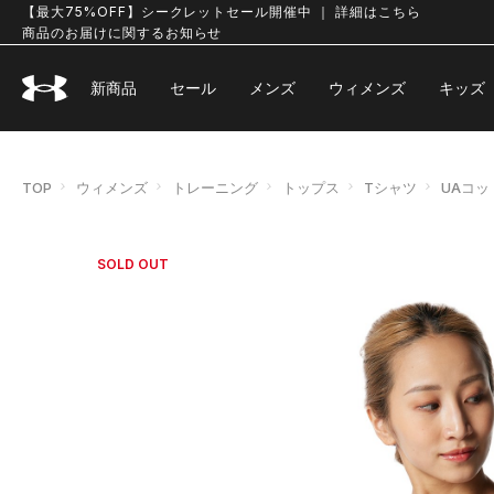
【最大75%OFF】シークレットセール開催中 ｜ 詳細はこちら
商品のお届けに関するお知らせ
新商品
セール
メンズ
ウィメンズ
キッズ
TOP
ウィメンズ
トレーニング
トップス
Tシャツ
UAコッ
SOLD OUT