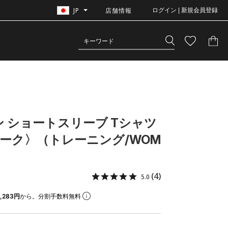
JP
店舗情報
ログイン | 新規会員登録
ン ショートスリーブ Tシャツ
ーク〉（トレーニング/WOM
(4)
5.0
,283円
から。分割手数料無料