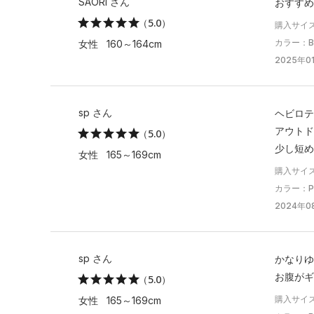
SAORI さん
おすすめ
（5.0）
購入サイ
カラー：Bla
女性 160～164cm
2025年01
sp さん
ヘビロテ
アウトド
（5.0）
少し短め
女性 165～169cm
購入サイ
カラー：Pos
2024年08
sp さん
かなりゆ
お腹がギ
（5.0）
購入サイ
女性 165～169cm