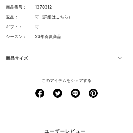
商品番号
1378312
返品
可（詳細は
こちら
）
ギフト
可
シーズン
23年春夏商品
商品サイズ
＜サイズ寸法(実寸)＞
このアイテムをシェアする
サイズ
着丈
身幅
肩幅
袖丈
裄丈
XS
－
－
－
－
－
S
67.5
52.5
41.5
22
－
M
70
54.5
43
22
－
ユーザーレビュー