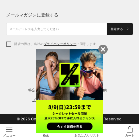
トップス
ボトムス
シューズ
シューズ
メールマガジンに登録する
ボトムス
シューズ
アクセサリー
アクセサリー
登録する
シューズ
アクセサリー
購読の際は、当社の
プライバシーポリシー
に同意します。
アクセサリー
スポーツブラ
レギンス＆タイツ
特定商取引法に基づく通販の表記
会員規約
プライバシーポリシー
© 2026 Copyright DOME Corporation. All Rights Reserved.
検索
お気に入りリスト
カート
メニュー