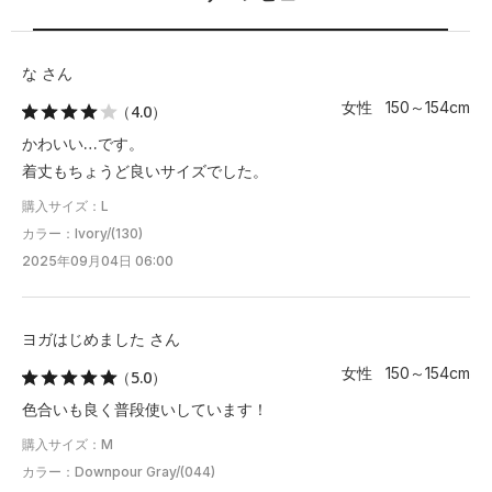
L
72
56.5
45
22
－
XL
74.5
58.5
47
22
－
な さん
女性 150～154cm
（4.0）
2XL
－
－
－
－
－
かわいい…です。
3XL
－
－
－
－
－
着丈もちょうど良いサイズでした。
購入サイズ：L
4XL
－
－
－
－
－
カラー：Ivory/(130)
2025年09月04日 06:00
※注意事項
商品は、独自の採寸方法により採寸されています。商品生地の特
性によって、1cm前後の誤差が生じる場合があります。
ヨガはじめました さん
女性 150～154cm
（5.0）
色合いも良く普段使いしています！
購入サイズ：M
カラー：Downpour Gray/(044)