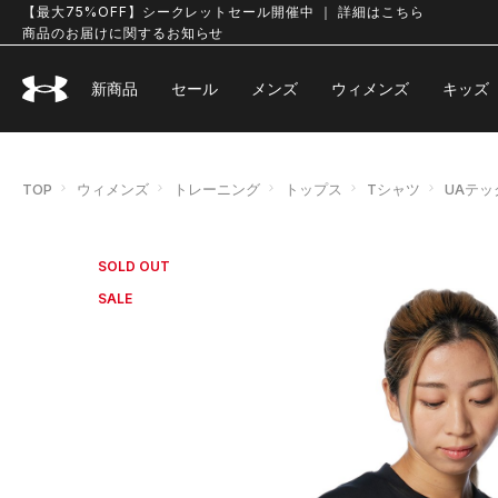
【最大75%OFF】シークレットセール開催中 ｜ 詳細はこちら
商品のお届けに関するお知らせ
新商品
セール
メンズ
ウィメンズ
キッズ
TOP
ウィメンズ
トレーニング
トップス
Tシャツ
UAテッ
SOLD OUT
SALE