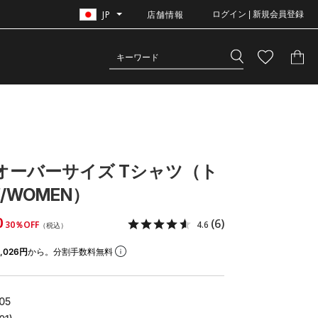
JP
店舗情報
ログイン | 新規会員登録
 オーバーサイズ Tシャツ（ト
/WOMEN）
0
(6)
30％OFF
4.6
（税込）
,026円
から。分割手数料無料
05