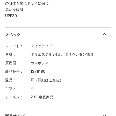
の身体を常にドライに保つ
臭いを軽減
UPF30
スペック
フィット
フィッティド
素材
ポリエステル84％、ポリウレタン16％
原産国
カンボジア
商品番号
1378180
返品
可（詳細は
こちら
）
ギフト
可
シーズン
23年春夏商品
商品サイズ