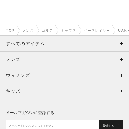
TOP
メンズ
ゴルフ
トップス
ベースレイヤー
UAヒ
すべてのアイテム
メンズ
メンズ
ウィメンズ
トップス
ウィメンズ
キッズ
トップス
ボトムス
キッズ
トップス
ボトムス
シューズ
シューズ
メールマガジンに登録する
ボトムス
シューズ
アクセサリー
アクセサリー
登録する