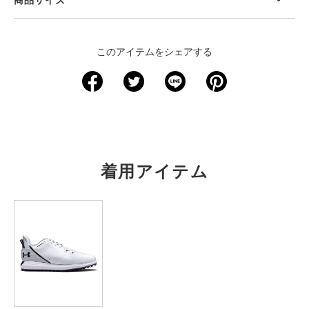
＜サイズ寸法(実寸)＞
このアイテムをシェアする
サイズ
着丈
身幅
肩幅
袖丈
裄丈
XS
－
－
－
－
－
S
65
42
－
－
72.5
M
67.5
44.5
－
－
74.5
着用アイテム
L
70
47
－
－
76.5
XL
72.5
49.5
－
－
78.5
2XL
75
52
－
－
80.5
3XL
－
－
－
－
－
4XL
－
－
－
－
－