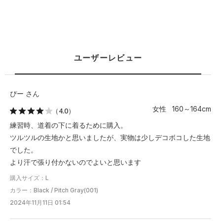
5XL
－
－
－
－
－
※注意事項
商品は、独自の採寸方法により採寸されています。商品生地の特
ユーザーレビュー
性によって、1cm前後の誤差が生じる場合があります。
ぴー さん
女性 160～164cm
（4.0）
練習時、道着の下に着るために購入。
ツルツルの生地かと思いましたが、実物は少しデコボコした生地
でした。
より汗で張り付かないのでよいと思います
購入サイズ：L
カラー：Black / Pitch Gray(001)
2024年11月11日 01:54