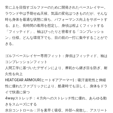
常に上を目指すゴルファーのために開発されたベースレイヤー。
ラウンド中は予期せぬ天候、気温の変化はつきものだが、そんな
時も身体を最適な状態に保ち、パフォーマンス向上をサポートす
る。また、長時間の着用を想定し、身頃は程よくフィットする
「フィッティド」、袖はぴったりと密着する「コンプレッショ
ン」仕様。どんな環境下でも、目の前の一打に集中することがで
きる。
ゴルフベースレイヤー専用フィット：身頃はフィッティド、袖は
コンプレッションフィット
人間工学に基づいたデザインにより、摩耗から継ぎ目を防ぎ、耐
久性を向上
HEATGEAR ARMOUR(ヒートギアアーマー)：吸汗速乾性と伸縮
性に優れたファブリックにより、酷暑時でも涼しく、身体をドラ
イで快適に保つ
4wayストレッチ：４方向へのストレッチ性に優れ、あらゆる動
きをスムーズにする
水分コントロール：汗を素早く吸収、外部へ発散し、アスリート