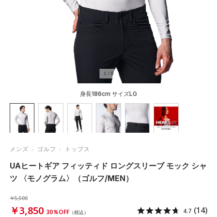
1
/
6
身長186cm サイズLG
メンズ
ゴルフ
トップス
UAヒートギア フィッティド ロングスリーブ モック シャ
ツ 〈モノグラム〉（ゴルフ/MEN）
￥5,500
￥3,850
(14)
4.7
30％OFF
（税込）