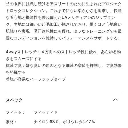
己の限界に挑戦し続けるアスリートのために生まれたプロジェク
トロックコレクション。これまでにない柔らかさを追求し、快適
な着心地と機能性を兼ね備えたUAメリディアンのジップタン
ク。生地には細かい起毛加工が施されており、驚くほど心地良い
肌触りを実現。吸汗速乾性にも優れ、タフなトレーニングでも最
適なコンディションを維持してパフォーマンスをサポートする。
4wayストレッチ：４方向へのストレッチ性に優れ、あらゆる動
きをスムーズにする
抗菌防臭：嫌な臭いの原因となる細菌の増殖を抑制し、防臭効果
を発揮する
着脱が容易なハーフジップタイプ
スペック
フィット
フィッティド
素材
ナイロン83％、ポリウレタン17％