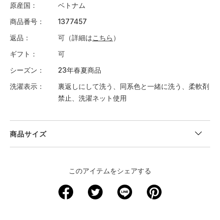
原産国
ベトナム
商品番号
1377457
返品
可（詳細は
こちら
）
ギフト
可
シーズン
23年春夏商品
洗濯表示
裏返しにして洗う、同系色と一緒に洗う、柔軟剤
禁止、洗濯ネット使用
商品サイズ
＜サイズ寸法(実寸)＞
このアイテムをシェアする
サイズ
着丈
身幅
肩幅
袖丈
裄丈
XS
－
－
－
－
－