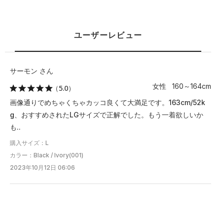
SM(S)
35
33.5
－
－
－
MD(M)
37
35.5
－
－
－
ユーザーレビュー
LG(L)
39.5
37.5
－
－
－
XL
41.5
39.5
－
－
－
サーモン さん
女性 160～164cm
（5.0）
XXL
－
－
－
－
－
画像通りでめちゃくちゃカッコ良くて大満足です。163cm/52k
3XL
－
－
－
－
－
g、おすすめされたLGサイズで正解でした。もう一着欲しいか
も..
4XL
－
－
－
－
－
購入サイズ：L
カラー：Black / Ivory(001)
※注意事項
2023年10月12日 06:06
商品は、独自の採寸方法により採寸されています。商品生地の特
性によって、1cm前後の誤差が生じる場合があります。