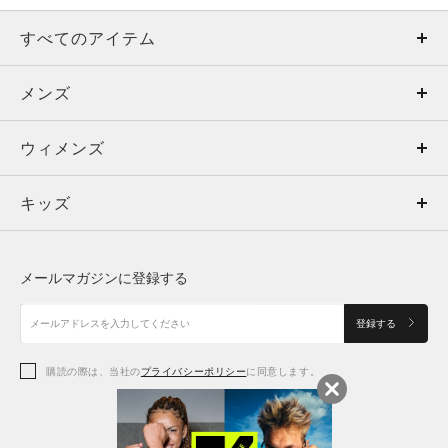
すべてのアイテム
メンズ
メンズ
ウィメンズ
トップス
ウィメンズ
キッズ
トップス
ボトムス
キッズ
トップス
ボトムス
シューズ
シューズ
メールマガジンに登録する
ボトムス
シューズ
アクセサリー
アクセサリー
登録する
シューズ
アクセサリー
購読の際は、当社の
プライバシーポリシー
に同意します。
アクセサリー
スポーツブラ