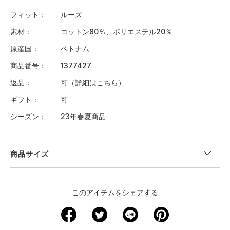
フィット
ルーズ
素材
コットン80％、ポリエステル20％
原産国
ベトナム
商品番号
1377427
返品
可（詳細は
こちら
）
ギフト
可
シーズン
23年春夏商品
商品サイズ
＜サイズ寸法(実寸)＞
このアイテムをシェアする
サイズ
着丈
身幅
肩幅
袖丈
裄丈
XS
－
－
－
－
－