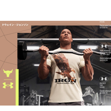
S
66
51
41.5
23
－
M
68.5
53.5
42.5
23.5
－
L
71
56
44
24
－
XL
73.5
58.5
45
25
－
2XL
76
61
46.5
25.5
－
3XL
78.5
63.5
47.5
26
－
4XL
－
－
－
－
－
5XL
－
－
－
－
－
※注意事項
商品は、独自の採寸方法により採寸されています。商品生地の特
性によって、1cm前後の誤差が生じる場合があります。