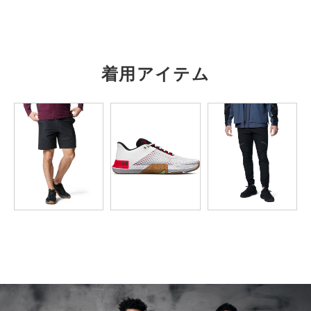
S
62
52
－
－
83
M
65
54.5
－
－
85
着用アイテム
L
67.5
57
－
－
86.5
XL
70
59.5
－
－
88.5
2XL
72.5
62
－
－
90.5
3XL
75
65
－
－
92.5
4XL
－
－
－
－
－
5XL
－
－
－
－
－
※注意事項
商品は、独自の採寸方法により採寸されています。商品生地の特
性によって、1cm前後の誤差が生じる場合があります。