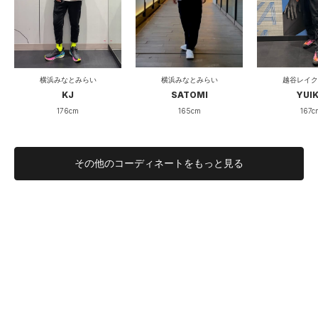
横浜みなとみらい
越谷レイク
横浜みなとみらい
SATOMI
YUI
KJ
165cm
167c
176cm
その他のコーディネートをもっと見る