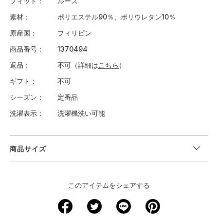
フィット
ルーズ
素材
ポリエステル90％、ポリウレタン10％
原産国
フィリピン
商品番号
1370494
返品
不可（詳細は
こちら
）
ギフト
不可
シーズン
定番品
洗濯表示
洗濯機洗い可能
商品サイズ
＜サイズ寸法(実寸)＞
このアイテムをシェアする
サイズ
着丈
身幅
肩幅
袖丈
裄丈
XS
－
－
－
－
－