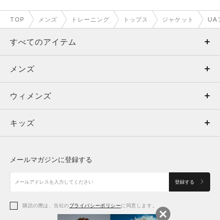
TOP
メンズ
トレーニング
トップス
ジャケット
UA
すべてのアイテム
メンズ
メンズ
ウィメンズ
トップス
ウィメンズ
キッズ
トップス
ボトムス
キッズ
トップス
ボトムス
シューズ
シューズ
メールマガジンに登録する
ボトムス
シューズ
アクセサリー
アクセサリー
登録する
シューズ
アクセサリー
購読の際は、当社の
プライバシーポリシー
に同意します。