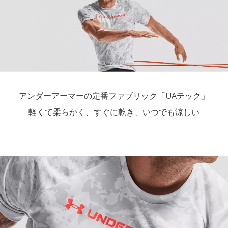
XL
72.5
56.5
－
－
48
2XL
75
59
－
－
49
3XL
77.5
61.5
－
－
51
4XL
－
－
－
－
－
アンダーアーマーの定番ファブリック「UAテック」
5XL
－
－
－
－
－
軽くて柔らかく、すぐに乾き、いつでも涼しい
※注意事項
商品は、独自の採寸方法により採寸されています。商品生地の特
性によって、1cm前後の誤差が生じる場合があります。