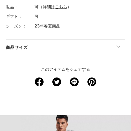
返品
可（詳細は
こちら
）
ギフト
可
シーズン
23年春夏商品
商品サイズ
＜サイズ寸法(実寸)＞
このアイテムをシェアする
サイズ
着丈
身幅
肩幅
袖丈
裄丈
XS
－
－
－
－
－
S
65
49
－
－
45
M
67.5
51.5
－
－
45.5
L
70
54
－
－
47