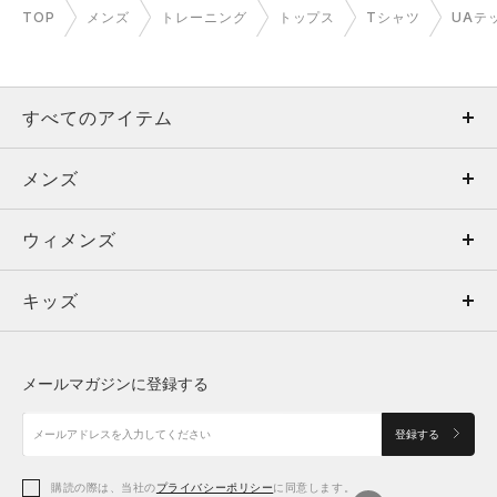
TOP
メンズ
トレーニング
トップス
Tシャツ
UAテ
すべてのアイテム
メンズ
メンズ
ウィメンズ
トップス
ウィメンズ
キッズ
トップス
ボトムス
キッズ
トップス
ボトムス
シューズ
シューズ
メールマガジンに登録する
ボトムス
シューズ
アクセサリー
アクセサリー
登録する
シューズ
アクセサリー
購読の際は、当社の
プライバシーポリシー
に同意します。