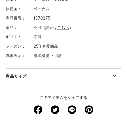
原産国
ベトナム
商品番号
1378275
返品
不可（詳細は
こちら
）
ギフト
不可
シーズン
25年春夏商品
洗濯表示
洗濯機洗い可能
商品サイズ
＜サイズ寸法(実寸)＞
このアイテムをシェアする
サイズ
着丈
身幅
肩幅
袖丈
YXS
47
35
29
14
YS
51
37.5
31
15