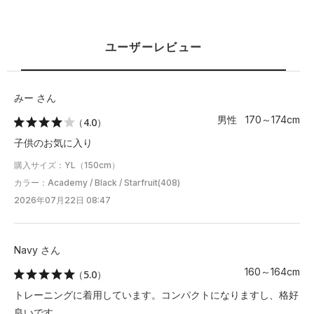
YM
54.5
40
33
16.5
ユーザーレビュー
YL
58.5
42.5
35
18
YXL
62
45
37
19
みー さん
男性 170～174cm
（4.0）
※注意事項
子供のお気に入り
商品は、独自の採寸方法により採寸されています。商品生地の特
性によって、1cm前後の誤差が生じる場合があります。
購入サイズ：YL（150cm）
カラー：Academy / Black / Starfruit(408)
2026年07月22日 08:47
Navy さん
160～164cm
（5.0）
トレーニングに着用しています。コンパクトになりますし、格好
良いです。