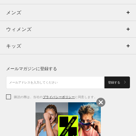
メンズ
メンズ
ウィメンズ
トップス
ウィメンズ
キッズ
トップス
ボトムス
キッズ
トップス
ボトムス
シューズ
シューズ
メールマガジンに登録する
ボトムス
シューズ
アクセサリー
アクセサリー
登録する
シューズ
アクセサリー
購読の際は、当社の
プライバシーポリシー
に同意します。
アクセサリー
スポーツブラ
レギンス＆タイツ