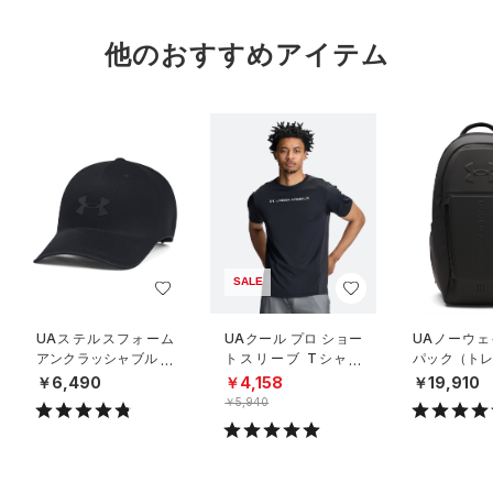
他のおすすめアイテム
SALE
UAステルスフォーム
UAクール プロ ショー
UAノーウェ
アンクラッシャブル キ
トスリーブ Tシャツ
パック（トレ
ャップ（ライフスタイ
（トレーニング/ME
UNISEX）
￥6,490
￥4,158
￥19,910
ル/UNISEX）
N）
￥5,940