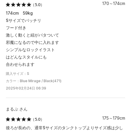
170～174cm
（5.0）
2XL
76
54.5
34.5
－
－
174cm 59kg
3XL
78.5
57
35.5
－
－
Sサイズでバッチリ
フード付き
4XL
－
－
－
－
－
激しく動くと紐がバタついて
邪魔になるので中に入れます
5XL
－
－
－
－
－
シンプルなロックイラスト
はどんなスタイルにも
※注意事項
合わせられます
商品は、独自の採寸方法により採寸されています。商品生地の特
性によって、1cm前後の誤差が生じる場合があります。
購入サイズ：S
カラー：Blue Mirage / Black(471)
2025年02月24日 06:39
まるぷ さん
175～179cm
（5.0）
後ろが長めの、通常Sサイズのタンクトップよりサイズ感は少し