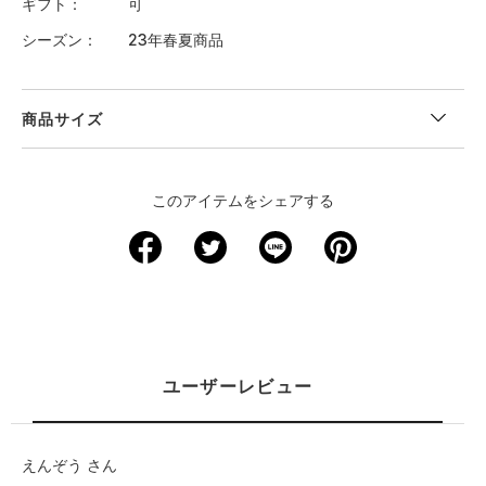
ギフト
可
シーズン
23年春夏商品
商品サイズ
＜サイズ寸法(実寸)＞
このアイテムをシェアする
サイズ
着丈
身幅
肩幅
袖丈
裄丈
XS
－
－
－
－
－
S
66
44.5
29
－
－
M
68.5
47
30.5
－
－
ユーザーレビュー
L
71
49.5
32
－
－
XL
73.5
52
33
－
－
えんぞう さん