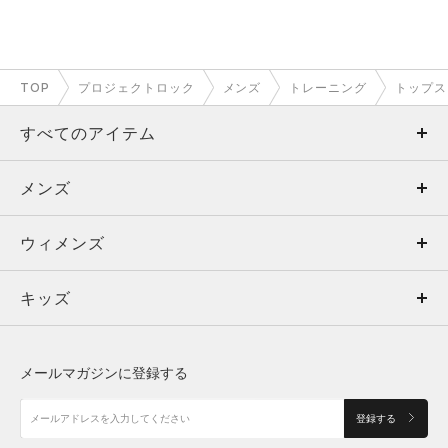
TOP
プロジェクトロック
メンズ
トレーニング
トップス
すべてのアイテム
メンズ
メンズ
ウィメンズ
トップス
ウィメンズ
キッズ
トップス
ボトムス
キッズ
トップス
ボトムス
シューズ
シューズ
メールマガジンに登録する
ボトムス
シューズ
アクセサリー
アクセサリー
登録する