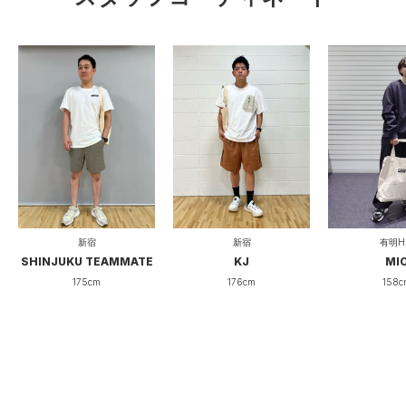
新宿
新宿
有明H
SHINJUKU TEAMMATE
KJ
MI
175cm
176cm
158c