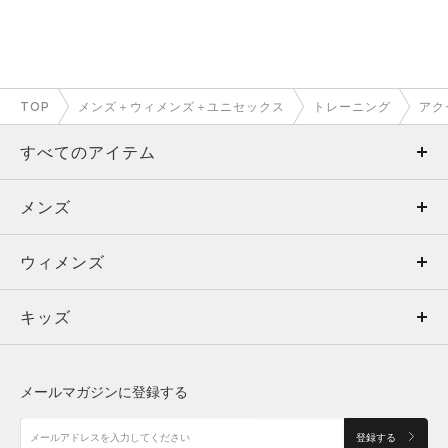
TOP
メンズ＋ウィメンズ＋ユニセックス
トレーニング
アク
すべてのアイテム
メンズ
メンズ
ウィメンズ
トップス
ウィメンズ
キッズ
トップス
ボトムス
キッズ
トップス
ボトムス
シューズ
シューズ
メールマガジンに登録する
ボトムス
シューズ
アクセサリー
アクセサリー
登録する