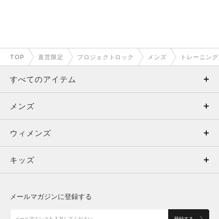
L
71
52
－
－
－
XL
73.5
54.5
－
－
－
2XL
76
57
－
－
－
TOP
直営限定
プロジェクトロック
メンズ
トレーニング
3XL
78.5
59.5
－
－
－
すべてのアイテム
4XL
－
－
－
－
－
メンズ
メンズ
5XL
－
－
－
－
－
ウィメンズ
トップス
ウィメンズ
※注意事項
商品は、独自の採寸方法により採寸されています。商品生地の特
キッズ
トップス
ボトムス
キッズ
性によって、1cm前後の誤差が生じる場合があります。
トップス
ボトムス
シューズ
シューズ
メールマガジンに登録する
ボトムス
シューズ
アクセサリー
アクセサリー
登録する