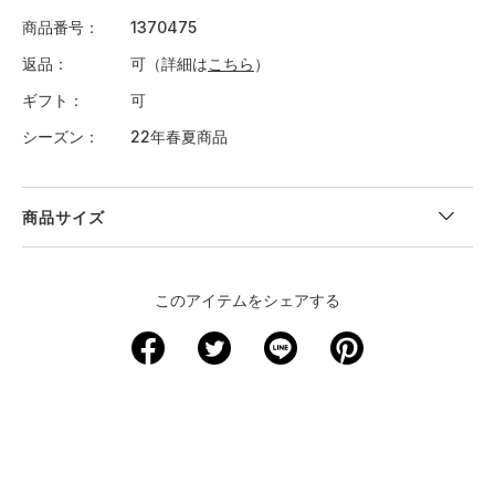
商品番号
1370475
返品
可（詳細は
こちら
）
ギフト
可
シーズン
22年春夏商品
商品サイズ
＜サイズ寸法(実寸)＞
このアイテムをシェアする
サイズ
着丈
身幅
肩幅
袖丈
裄丈
XS
－
－
－
－
－
S
66
47
－
－
－
M
68.5
49.5
－
－
－