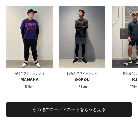
伸びない
伸びる
伸縮性
硬い
柔らかい
柔らかさ
遅い
早い
速乾性
透けない
透ける
透け度
長崎スタジアムシティ
長崎スタジアムシティ
横浜みなと
真冬
真夏
着用シーズン
MANAHA
GOROU
KJ
165cm
176cm
176c
あらゆる動きを支える"第二の肌"
その他のコーディネートをもっと見る
まるで身体の一部のようにフィットし、動きに制限を感じさせ
ない 高機能インナーの定番です。
トレーニング、ランニング、ジムワーク、スポーツ全般のパフ
ォーマンスを最大化したい人にこそ選んでほしい一枚です。