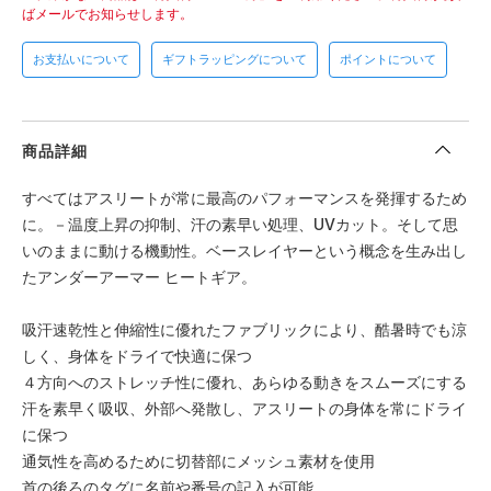
ばメールでお知らせします。
お支払いについて
ギフトラッピングについて
ポイントについて
商品詳細
すべてはアスリートが常に最高のパフォーマンスを発揮するため
に。－温度上昇の抑制、汗の素早い処理、UVカット。そして思
いのままに動ける機動性。ベースレイヤーという概念を生み出し
たアンダーアーマー ヒートギア。
吸汗速乾性と伸縮性に優れたファブリックにより、酷暑時でも涼
しく、身体をドライで快適に保つ
４方向へのストレッチ性に優れ、あらゆる動きをスムーズにする
汗を素早く吸収、外部へ発散し、アスリートの身体を常にドライ
に保つ
通気性を高めるために切替部にメッシュ素材を使用
首の後ろのタグに名前や番号の記入が可能