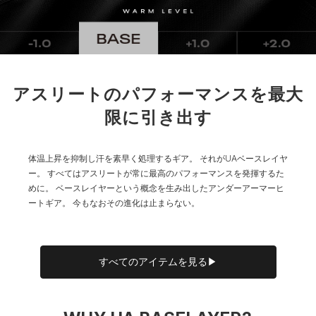
4XL
73.5
52
－
－
84
5XL
－
－
－
－
－
※注意事項
アスリートのパフォーマンスを最大
商品は、独自の採寸方法により採寸されています。商品生地の特
性によって、1cm前後の誤差が生じる場合があります。
限に引き出す
体温上昇を抑制し汗を素早く処理するギア。
それがUAベースレイヤ
ー。
すべてはアスリートが常に最高のパフォーマンスを発揮するた
めに。
ベースレイヤーという概念を生み出したアンダーアーマーヒ
ートギア。
今もなおその進化は止まらない。
すべてのアイテムを見る▶