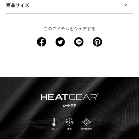
商品サイズ
＜サイズ寸法(実寸)＞
このアイテムをシェアする
サイズ
着丈
身幅
肩幅
袖丈
裄丈
XS
－
－
－
－
－
S
58.5
37
－
－
72.5
M
61
39.5
－
－
74.5
L
63.5
42
－
－
76.5
XL
66
44.5
－
－
78.5
2XL
68.5
47
－
－
80.5
3XL
71
49.5
－
－
82