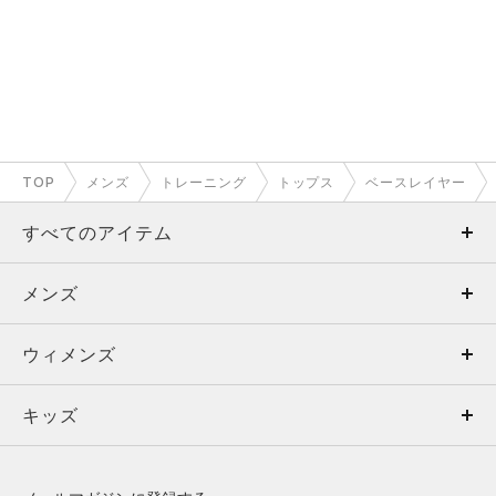
✔︎ピタッと吸い付くフィット感（コンプレッション）
✔︎ 汗を素早く吸収・発散してドライな肌に
✔︎ 身体の動き合わせて伸縮性する素材
✔︎ 軽量かつ通気性◎
✔︎ 屋外でも安心の紫外線カット（UPF50）
TOP
メンズ
トレーニング
トップス
ベースレイヤー
身体の形が出るのが嫌な方は上にシャツを羽織ったり、締め付
すべてのアイテム
け度合いの優しいフィッティドタイプをオススメします。
筋肉の動き・ブレを抑えるだけでなく、モチベーションが高ま
メンズ
メンズ
ると思いますので、アンダーアーマーの定番インナーをぜひお
試しください。
ウィメンズ
トップス
ウィメンズ
キッズ
トップス
ボトムス
キッズ
もっと見る
トップス
ボトムス
シューズ
シューズ