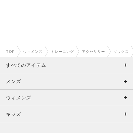
ます。
●ソックス丈
ノーショウタイプ、着用中に靴下が脱げてしまうこともありま
せん。（画像3-4枚目参照）
●アーチサポート
TOP
ウィメンズ
トレーニング
アクセサリー
ソックス
中足部に編地変化を加え、ホールド性やサポート力を高める仕
すべてのアイテム
様になっています。
薄手の生地なのできつすぎることもなく、程よいサポート感で
メンズ
メンズ
す。
（画像2-3枚目参照）
ウィメンズ
トップス
ウィメンズ
●臭いを軽減
臭いを軽減する機能がついているので、日常使いに安心です。
キッズ
トップス
ボトムス
キッズ
トップス
ボトムス
シューズ
シューズ
もっと見る