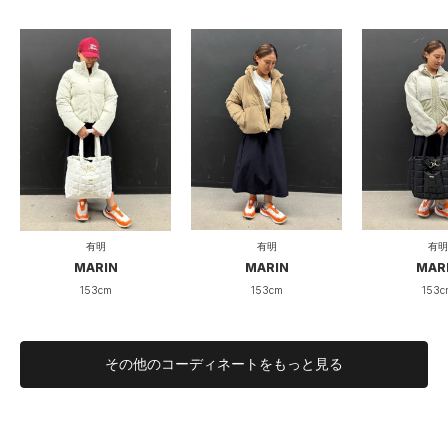
タイト
ルーズ
フィット性
短い
長い
長さ
薄い
厚い
厚み
【日常使い、プレゼントにオススメ】3P
有明
有明
有明
MARIN
MAR
MARIN
セットの薄手定番ソックス
153cm
153c
153cm
身長151cm、骨格ストレートです。
ソックス買い替えのタイミングでカラー968（黒・白・グレ
その他のコーディネートをもっと見る
ー）のMサイズを購入しました。
パイル地のやや厚手のソックスも好きですが、こちらは薄手の
生地感で、デザイン・丈ともに使いやすい定番ソックスになり