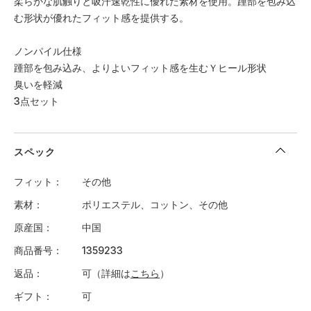
柔らかな肌触りと吸汗速乾性に優れた素材を使用。踵部を包み込
む形状が優れたフィット感を提供する。
ノンパイル仕様
踵部を包み込み、よりよいフィット感を生むＹヒール形状
臭いを軽減
3点セット
スペック
フィット
その他
素材
ポリエステル、コットン、その他
原産国
中国
商品番号
1359233
返品
可（詳細は
こちら
）
ギフト
可