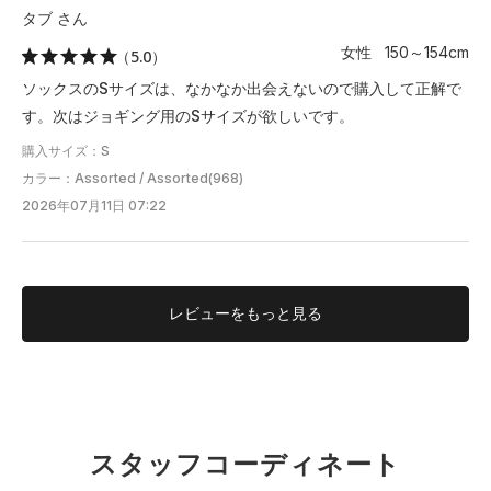
タブ さん
女性 150～154cm
（5.0）
ソックスのSサイズは、なかなか出会えないので購入して正解で
す。次はジョギング用のSサイズが欲しいです。
購入サイズ：S
カラー：Assorted / Assorted(968)
2026年07月11日 07:22
レビューを
もっと見る
KOGU
有明HQ
スタッフコーディネート
151cm