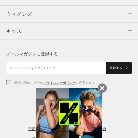
ウィメンズ
トップス
ウィメンズ
キッズ
トップス
ボトムス
キッズ
トップス
ボトムス
シューズ
シューズ
メールマガジンに登録する
ボトムス
シューズ
アクセサリー
アクセサリー
登録する
シューズ
アクセサリー
購読の際は、当社の
プライバシーポリシー
に同意します。
アクセサリー
スポーツブラ
レギンス＆タイツ
特定商取引法に基づく通販の表記
会員規約