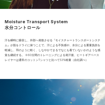
Moisture Transport System
水分コントロール
汗を瞬時に吸収し、外部へ発散させる『モイスチャートランスポートシステ
ム』が肌をドライに保つことで、汗による不快感や、水分による重量負担を
軽減し、羽のように軽く、しなやかでまるでなにも着ていないかのような感
覚を継続する。
※60分間のトレーニングによる発汗後、ヒートギアベース
レイヤーは通常のコットンTシャツと比べて53%軽量（自社調べ）