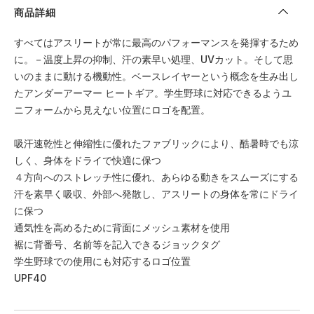
商品詳細
すべてはアスリートが常に最高のパフォーマンスを発揮するため
に。－温度上昇の抑制、汗の素早い処理、UVカット。そして思
いのままに動ける機動性。ベースレイヤーという概念を生み出し
たアンダーアーマー ヒートギア。学生野球に対応できるようユ
ニフォームから見えない位置にロゴを配置。
吸汗速乾性と伸縮性に優れたファブリックにより、酷暑時でも涼
しく、身体をドライで快適に保つ
４方向へのストレッチ性に優れ、あらゆる動きをスムーズにする
汗を素早く吸収、外部へ発散し、アスリートの身体を常にドライ
に保つ
通気性を高めるために背面にメッシュ素材を使用
裾に背番号、名前等を記入できるジョックタグ
学生野球での使用にも対応するロゴ位置
UPF40