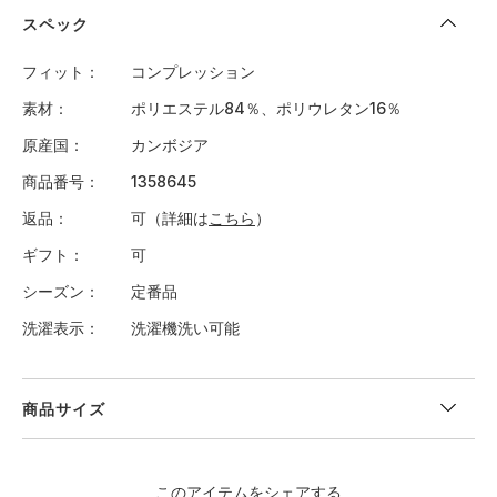
スペック
フィット
コンプレッション
素材
ポリエステル84％、ポリウレタン16％
原産国
カンボジア
商品番号
1358645
返品
可（詳細は
こちら
）
ギフト
可
シーズン
定番品
洗濯表示
洗濯機洗い可能
商品サイズ
＜サイズ寸法(実寸)＞
このアイテムをシェアする