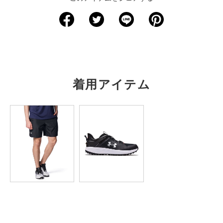
サイズ
着丈
身幅
肩幅
袖丈
裄丈
XS
－
－
－
－
－
S
59.5
35
－
－
73
M
62
37.5
－
－
75
着用アイテム
L
65
40
－
－
77
XL
67.5
42.5
－
－
78.5
2XL
70
45
－
－
80.5
3XL
72.5
47.5
－
－
82.5
4XL
－
－
－
－
－
5XL
－
－
－
－
－