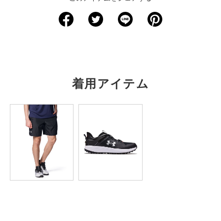
サイズ
着丈
身幅
肩幅
袖丈
裄丈
XS
－
－
－
－
－
S
59.5
35
－
－
36.5
M
62
37.5
－
－
37.5
着用アイテム
L
65
40
－
－
38.5
XL
67.5
42.5
－
－
39.5
2XL
70
45
－
－
41
3XL
72.5
47.5
－
－
42.5
4XL
－
－
－
－
－
5XL
－
－
－
－
－