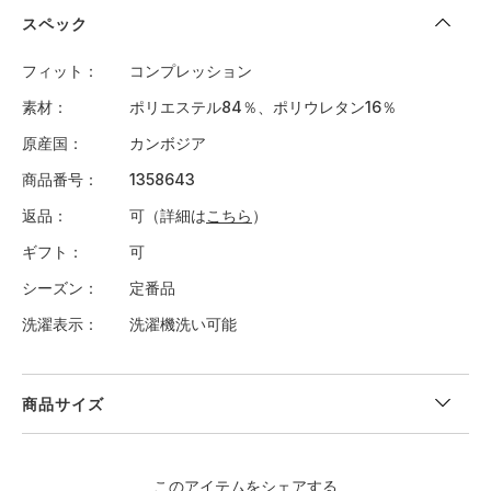
スペック
フィット
コンプレッション
素材
ポリエステル84％、ポリウレタン16％
原産国
カンボジア
商品番号
1358643
返品
可（詳細は
こちら
）
ギフト
可
シーズン
定番品
洗濯表示
洗濯機洗い可能
商品サイズ
＜サイズ寸法(実寸)＞
このアイテムをシェアする