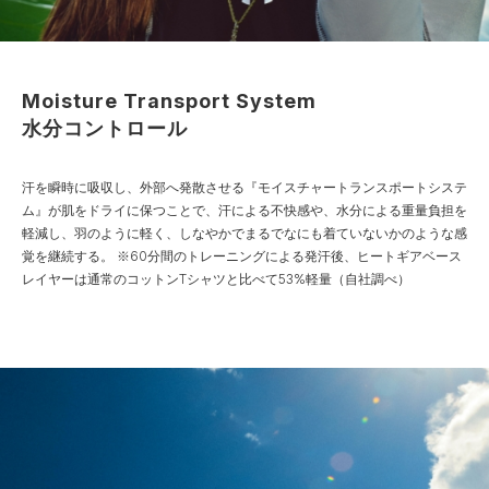
Moisture Transport System
水分コントロール
汗を瞬時に吸収し、外部へ発散させる『モイスチャートランスポートシステ
ム』が肌をドライに保つことで、汗による不快感や、水分による重量負担を
軽減し、羽のように軽く、しなやかでまるでなにも着ていないかのような感
覚を継続する。
※60分間のトレーニングによる発汗後、ヒートギアベース
レイヤーは通常のコットンTシャツと比べて53%軽量（自社調べ）