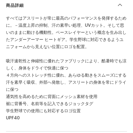
商品詳細
すべてはアスリートが常に最高のパフォーマンスを発揮するため
に。－温度上昇の抑制、汗の素早い処理、UVカット。そして思
いのままに動ける機動性。ベースレイヤーという概念を生み出し
たアンダーアーマー ヒートギア。学生野球に対応できるようユ
ニフォームから見えない位置にロゴを配置。
吸汗速乾性と伸縮性に優れたファブリックにより、酷暑時でも涼
しく、身体をドライで快適に保つ
４方向へのストレッチ性に優れ、あらゆる動きをスムーズにする
汗を素早く吸収、外部へ発散し、アスリートの身体を常にドライ
に保つ
通気性を高めるために背面にメッシュ素材を使用
裾に背番号、名前等を記入できるジョックタグ
学生野球での使用にも対応するロゴ位置
UPF40