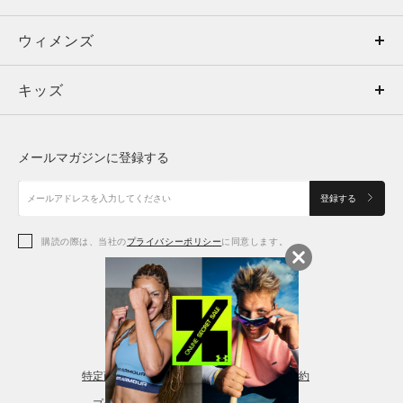
ウィメンズ
トップス
ウィメンズ
キッズ
トップス
ボトムス
キッズ
トップス
ボトムス
シューズ
シューズ
メールマガジンに登録する
ボトムス
シューズ
アクセサリー
アクセサリー
登録する
シューズ
アクセサリー
購読の際は、当社の
プライバシーポリシー
に同意します。
アクセサリー
スポーツブラ
レギンス＆タイツ
特定商取引法に基づく通販の表記
会員規約