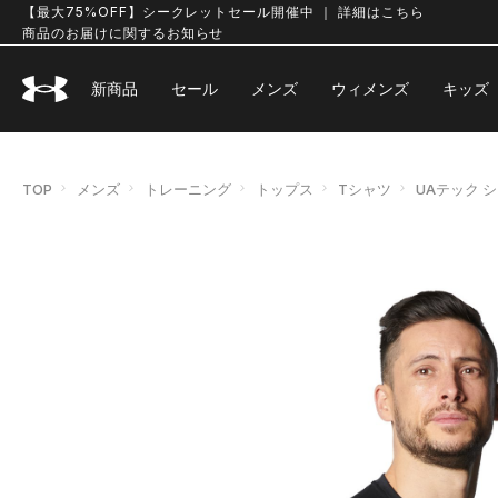
【最大75%OFF】シークレットセール開催中 ｜ 詳細はこちら
商品のお届けに関するお知らせ
新商品
セール
メンズ
ウィメンズ
キッズ
TOP
メンズ
トレーニング
トップス
Tシャツ
UAテック 