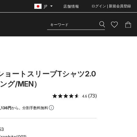
JP
店舗情報
ログイン | 新規会員登録
 ショートスリーブTシャツ2.0
ング/MEN）
(73)
4.6
,136円
から。分割手数料無料
53
Graphite(001)