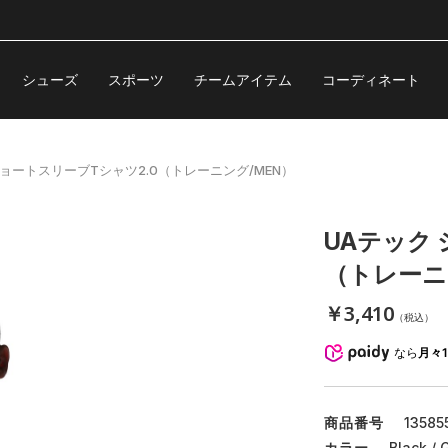
シューズ
スポーツ
チームアイテム
コーディネート
ショートスリーブTシャツ2.0（トレーニング/MEN）
UAテック
（トレーニ
￥3,410
（税込）
なら
月々1
商品番号
13585
カラー
Black / 