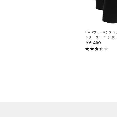
（0）
その他
Charged Cotton(チャージド
コットン)
（10）
Rival Fleece(ライバルフリー
ス)
（0）
Armour Fleece(アーマーフリ
UAパフォーマンスコッ
ース)
（0）
ンダーウェア （3枚
ニング/MEN）
￥6,490
在庫
在庫あり
限定
直営限定
（0）
コレクション
公式サイト限定
（0）
プロジェクトロック
（0）
在庫残りわずか
（0）
ステフィン・カリー
（0）
アジア限定
（0）