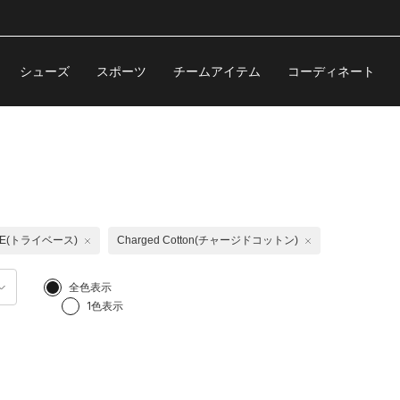
シューズ
スポーツ
チームアイテム
コーディネート
SE(トライベース)
Charged Cotton(チャージドコットン)
全色表示
1色表示