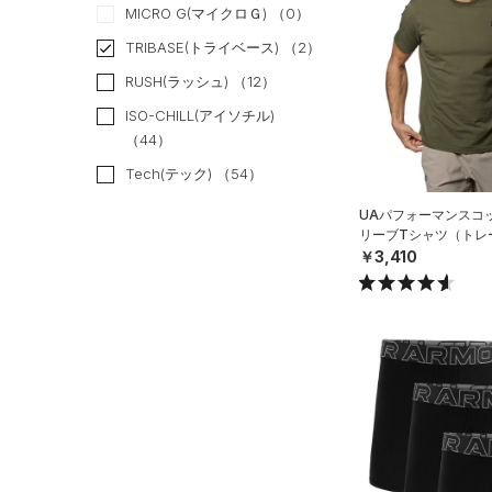
MICRO G(マイクロＧ)
（0）
（0）
ベスト
（0）
ベルト
TRIBASE(トライベース)
（2）
（0）
ダウン・コート
（0）
グローブ・手袋
RUSH(ラッシュ)
（12）
（0）
スポーツブラ
（0）
アイウェア
ISO-CHILL(アイソチル)
（0）
セットアップ
リストバンド＆ヘッドバンド
（44）
（0）
（0）
スイムウェア
Tech(テック)
（54）
（0）
スポーツマスク
COLDGEAR ARMOUR(コール
UAパフォーマンスコ
ドギアアーマー)
（0）
（0）
リーブTシャツ（トレー
ソックス
￥3,410
HEATGEAR ARMOUR(ヒート
（0）
ネックウォーマー
ギアアーマー)
（35）
（0）
スリーブ
STORM(ストーム)
（91）
（0）
タオル
COLDGEAR INFRARED(コー
ルドギアインフラレッド)
（0）
ボール
（3）
（0）
イヤホン＆ヘッドホン
AUXETIC(オーゼティック)
（0）
ウォーターボトル
（0）