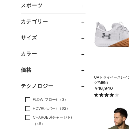
メンズ
（11）
スポーツ
ウィメンズ
（1）
ベースボール
（0）
ボーイズ
（0）
カテゴリー
バスケットボール
（0）
ガールズ
（0）
トップス
ゴルフ
（0）
サイズ
ユニセックス
（0）
ボトムス
トレーニング
すべてのトップス
（12）
カテゴリーを選択してください。
アクセサリー
カラー
すべてのボトムス
ランニング
（0）
（0）
ベースレイヤー
シューズ
すべてのアクセサリー
（0）
スポーツスタイル
（0）
レギンス&タイツ
（3）
Tシャツ
価格
すべてのシューズ
（0）
アメリカンフットボール
バックパック
（0）
ショートパンツ
（3）
タンクトップ
ブラック
ホワイト
ブラウン
グリーン
UAトライベースレイ
（0）
（2）
スポーツシューズ
ショルダー＆トートバッグ
グ/MEN）
（0）
パンツ(ロングパンツ)
（0）
ポロシャツ
テクノロジー
（0）
サッカー
（0）
￥16,940
（0）
スパイク
～
円
円
（0）
スウェット＆フリース
（0）
ロングTシャツ
ブルー
パープル
レッド
イエロー
リカバリー
（0）
（0）
サックパック
FLOW(フロー)
（3）
スポーツスタイルシューズ
（4）
アンダーウェア
（0）
パーカー&トレーナー
その他
（0）
（0）
（0）
ウェストバッグ
HOVR(ホバー)
（62）
（0）
スカート
（0）
ジャケット
オレンジ
その他
（0）
サンダル
（0）
ダッフルバッグ
CHARGED(チャージド)
（0）
スイムウェア
（0）
（48）
ジャージ
（0）
キャップ＆ビーニー