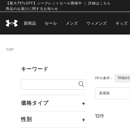
【最大75%OFF】シークレットセール開催中 ｜ 詳細はこちら
商品のお届けに関するお知らせ
新商品
セール
メンズ
ウィメンズ
キッズ
TOP
キーワード
選択中の条件：
TRIBA
新着順
価格タイプ
12件
通常価格
（12）
性別
セール
（0）