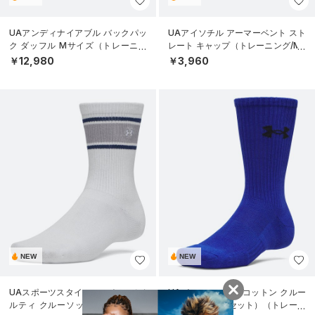
UAアンディナイアブル バックパッ
UAアイソチル アーマーベント スト
ク ダッフル Mサイズ（トレーニン
レート キャップ（トレーニング/ME
グ/UNISEX）
N）
￥12,980
￥3,960
NEW
NEW
UAスポーツスタイル コットン ノベ
UAパフォーマンスコットン クルー
ルティ クルーソックス （3足セッ
ソックス （6足セット）（トレーニ