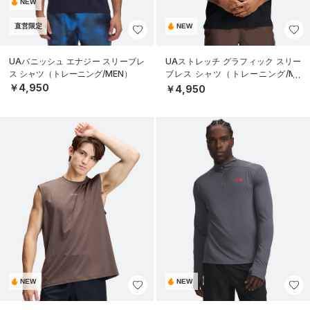
NEW
直営限定
NEW
UAバニッシュ エナジー スリーブレ
UAストレッチ グラフィック スリー
ス シャツ（トレーニング/MEN）
ブレス シャツ（トレーニング/ME
N）
￥4,950
￥4,950
NEW
NEW