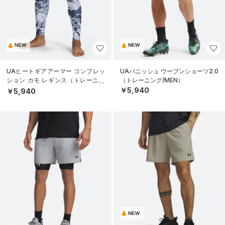
NEW
NEW
UAヒートギアアーマー コンプレッ
UAバニッシュ ウーブンショーツ2.0
ション カモ レギンス（トレーニン
（トレーニング/MEN）
グ/MEN）
￥5,940
￥5,940
NEW