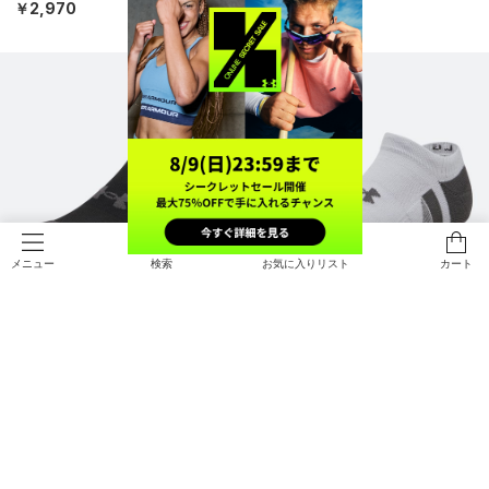
ト）（トレーニング/UNISEX）
ング/UNISEX）
￥2,970
￥3,410
検索
お気に入りリスト
カート
メニュー
NEW
NEW
UAパフォーマンステック ノーショ
UAパフォーマンステック ノーショ
ー ソックス （3足セット）（トレー
ー ソックス （3足セット）（トレー
ニング/UNISEX）
ニング/UNISEX）
￥1,760
￥1,760