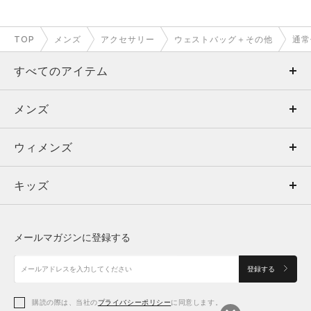
TOP
メンズ
アクセサリー
ウェストバッグ＋その他
通常
すべてのアイテム
メンズ
メンズ
ウィメンズ
トップス
ウィメンズ
キッズ
トップス
ボトムス
キッズ
トップス
ボトムス
シューズ
シューズ
メールマガジンに登録する
ボトムス
シューズ
アクセサリー
アクセサリー
登録する
シューズ
アクセサリー
購読の際は、当社の
プライバシーポリシー
に同意します。