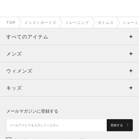
TOP
メンズ＋ボーイズ
トレーニング
ボトムス
ショート
すべてのアイテム
メンズ
メンズ
ウィメンズ
トップス
ウィメンズ
キッズ
トップス
ボトムス
キッズ
トップス
ボトムス
シューズ
シューズ
メールマガジンに登録する
ボトムス
シューズ
アクセサリー
アクセサリー
登録する