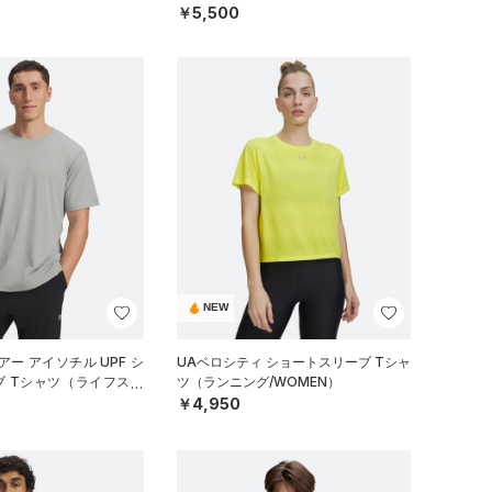
）
ニング/MEN）
￥5,500
NEW
ー アイソチル UPF シ
UAベロシティ ショートスリーブ Tシャ
ブ Tシャツ（ライフスタ
ツ（ランニング/WOMEN）
￥4,950