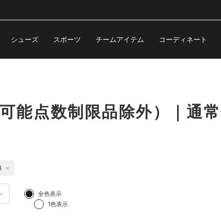
シューズ
スポーツ
チームアイテム
コーディネート
購入可能点数制限品除外）｜通
格
全色表示
1色表示