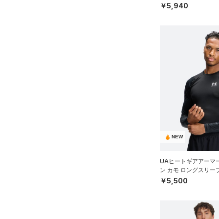
（ゴルフ/MEN）
￥5,940
NEW
UAヒートギアアーマ
ン カモ ロングスリー
ニング/MEN）
￥5,500