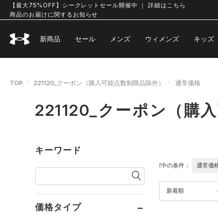
【最大75%OFF】シークレットセール開催中 ｜ 詳細はこちら
商品のお届けに関するお知らせ
新商品
セール
メンズ
ウィメンズ
キッズ
TOP
221120_クーポン（購入可能点数制限品除外）
通常価格
221120_クーポン（
キーワード
選択中の条件：
通常価
新着順
価格タイプ