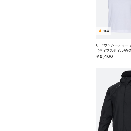
（9）
タオル
ルドギアインフラレッド)
（3）
（0）
ボール
AUXETIC(オーゼティック)
（0）
イヤホン＆ヘッドホン
（0）
NEW
（5）
ウォーターボトル
Charged Cotton(チャージド
（11）
その他
コットン)
（10）
ザ バウンシーティー
（ライフスタイル/WO
Rival Fleece(ライバルフリー
￥9,460
ス)
（0）
Armour Fleece(アーマーフリ
ース)
（0）