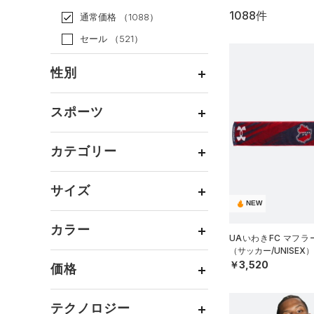
1088件
通常価格
（1088）
セール
（521）
性別
メンズ
（874）
スポーツ
ウィメンズ
（412）
ベースボール
（111）
ボーイズ
（61）
カテゴリー
バスケットボール
（51）
ガールズ
（14）
トップス
ゴルフ
（79）
サイズ
ユニセックス
（262）
ボトムス
NEW
トレーニング
すべてのトップス
（501）
カテゴリーを選択してください。
アクセサリー
カラー
すべてのボトムス
ランニング
（133）
（133）
ベースレイヤー
UAいわきFC マフラ
シューズ
（サッカー/UNISEX）
すべてのアクセサリー
（43）
スポーツスタイル
（126）
レギンス&タイツ
（143）
Tシャツ
￥3,520
価格
すべてのシューズ
（33）
アメリカンフットボール
バックパック
（94）
ショートパンツ
（39）
タンクトップ
ブラック
ホワイト
ブラウン
グリーン
（5）
（96）
スポーツシューズ
ショルダー＆トートバッグ
（52）
パンツ(ロングパンツ)
（23）
ポロシャツ
テクノロジー
（10）
サッカー
（69）