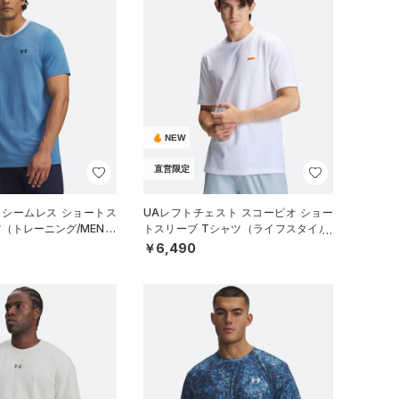
NEW
直営限定
 シームレス ショートス
UAレフトチェスト スコーピオ ショー
ツ（トレーニング/MEN）
トスリーブ Tシャツ（ライフスタイル/
MEN）
￥6,490