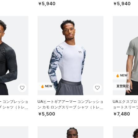
（ゴルフ/MEN）
（ゴルフ/MEN
￥5,940
￥5,940
NEW
NEW
直営限定
ー コンプレッショ
UAヒートギアアーマー コンプレッショ
UAエクスプロア
ブ シャツ（トレー
ン カモ ロングスリーブ シャツ（トレー
ョートスリー
ニング/MEN）
イル/MEN）
￥5,500
￥7,480