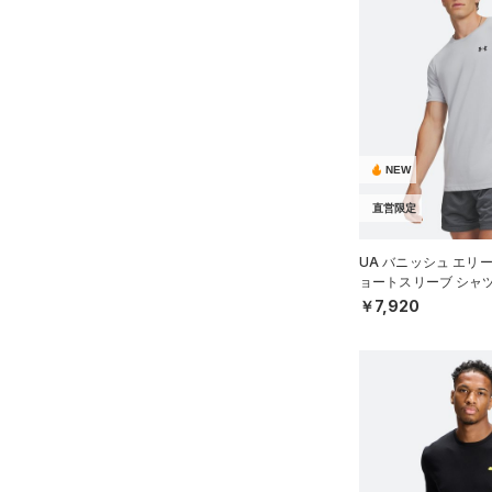
NEW
直営限定
UA バニッシュ エリ
ョートスリーブ シャ
MEN）
￥7,920