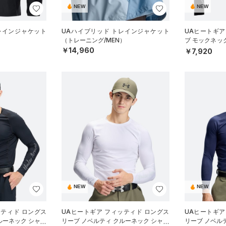
NEW
NEW
レインジャケット
UAハイブリッド トレインジャケット
UAヒートギア
）
（トレーニング/MEN）
ブ モックネッ
ーニング/WOM
￥14,960
￥7,920
NEW
NEW
ッティド ロングス
UAヒートギア フィッティド ロングス
UAヒートギア
ルーネック シャツ
リーブ ノベルティ クルーネック シャツ
リーブ ノベル