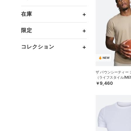
（12）
スパイク
～
円
円
（5）
スウェット＆フリース
（31）
ロングTシャツ
ブルー
パープル
レッド
イエロー
リカバリー
（13）
（11）
サックパック
FLOW(フロー)
（0）
スポーツスタイルシューズ
在庫
（35）
アンダーウェア
（12）
パーカー&トレーナー
その他
（17）
（0）
（5）
ウェストバッグ
HOVR(ホバー)
（49）
（0）
スカート
（27）
ジャケット
オレンジ
その他
（12）
在庫あり
サンダル
（13）
ダッフルバッグ
CHARGED(チャージド)
限定
（0）
スイムウェア
（21）
（41）
ジャージ
（32）
キャップ＆ビーニー
直営限定
（113）
MICRO G(マイクロＧ)
（0）
（3）
ベスト
コレクション
（6）
ベルト
公式サイト限定
（10）
TRIBASE(トライベース)
（2）
（3）
ダウン・コート
（42）
NEW
グローブ・手袋
プロジェクトロック
（0）
在庫残りわずか
（29）
RUSH(ラッシュ)
（10）
（17）
スポーツブラ
（12）
アイウェア
ステフィン・カリー
（0）
ISO-CHILL(アイソチル)
（11）
ザ バウンシーティー
（1）
セットアップ
（ライフスタイル/ME
リストバンド＆ヘッドバンド
アジア限定
（5）
Tech(テック)
（20）
￥9,460
（9）
（0）
スイムウェア
COLDGEAR ARMOUR(コール
（0）
スポーツマスク
ドギアアーマー)
（0）
（57）
ソックス
HEATGEAR ARMOUR(ヒート
ギアアーマー)
（29）
（0）
ネックウォーマー
STORM(ストーム)
（59）
（6）
スリーブ
COLDGEAR INFRARED(コー