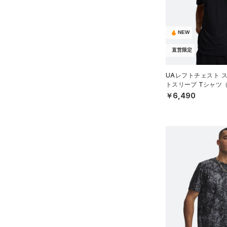
NEW
直営限定
UAレフトチェスト 
トスリーブ Tシャツ
MEN）
￥6,490