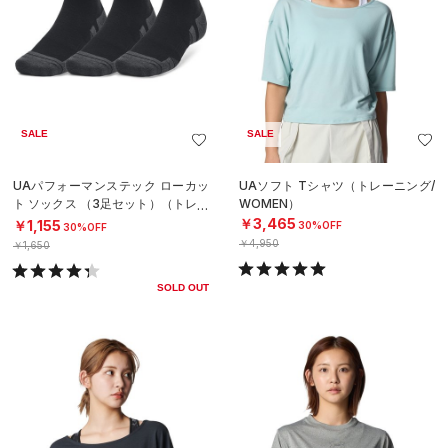
SALE
SALE
UAパフォーマンステック ローカッ
UAソフト Tシャツ（トレーニング/
ト ソックス （3足セット）（トレー
WOMEN）
ニング/UNISEX）
￥3,465
￥1,155
30%OFF
30%OFF
￥4,950
￥1,650
SOLD OUT