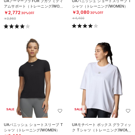
UAアーマーブラ FOR ブカツ ミディ
UAバニッシュ ショートスリーブ T
アムサポート（トレーニング/WOM
シャツ（トレーニング/WOMEN）
EN）
￥3,080
￥2,772
30%OFF
30%OFF
￥4,400
￥3,960
SALE
SALE
UAバニッシュ ショートスリーブ T
UAモチベート ボックス グラフィッ
シャツ（トレーニング/WOMEN）
ク Tシャツ（トレーニング/WOME