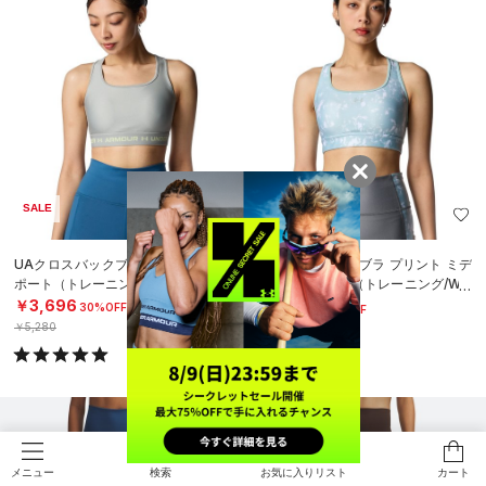
SALE
SALE
UAクロスバックブラ ミディアムサ
UAクロスバックブラ プリント ミデ
ポート（トレーニング/WOMEN）
ィアムサポート（トレーニング/WO
MEN）
￥3,696
￥4,158
30%OFF
30%OFF
￥5,280
￥5,940
検索
お気に入りリスト
カート
メニュー