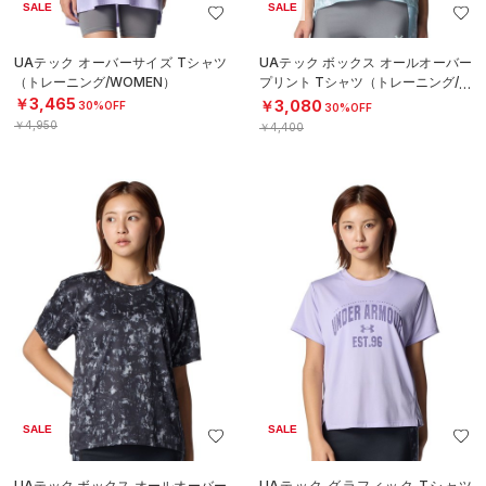
SALE
SALE
UAテック オーバーサイズ Tシャツ
UAテック ボックス オールオーバー
（トレーニング/WOMEN）
プリント Tシャツ（トレーニング/W
OMEN）
￥3,465
￥3,080
30%OFF
30%OFF
￥4,950
￥4,400
SALE
SALE
UAテック ボックス オールオーバー
UAテック グラフィック Tシャツ