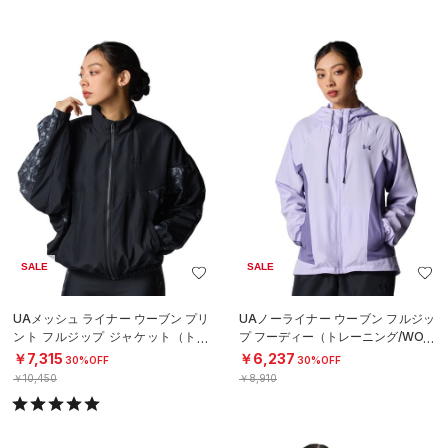
SALE
SALE
UAメッシュ ライナー ウーブン プリ
UAノーライナー ウーブン フルジッ
ント フルジップ ジャケット（トレ
プ フーディー（トレーニング/WOM
ーニング/WOMEN）
EN）
￥7,315
￥6,237
30%OFF
30%OFF
￥10,450
￥8,910