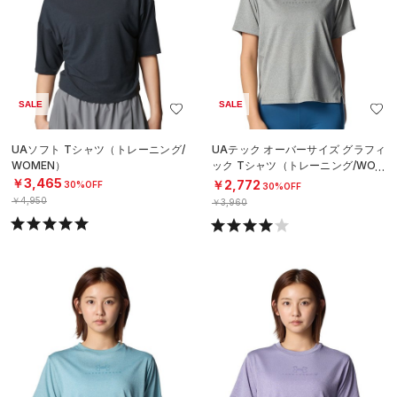
SALE
SALE
UAソフト Tシャツ（トレーニング/
UAテック オーバーサイズ グラフィ
WOMEN）
ック Tシャツ（トレーニング/WOM
EN）
￥3,465
￥2,772
30%OFF
30%OFF
￥4,950
￥3,960