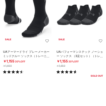
SALE
SALE
UAアーマードライ プレーメーカー
UAパフォーマンステック ノーショ
ミッドクルー ソックス（トレーニン
ー ソックス （3足セット）（トレー
グ/UNISEX）
ニング/UNISEX）
￥1,155
￥1,155
30%OFF
30%OFF
￥1,650
￥1,650
SOLD OUT