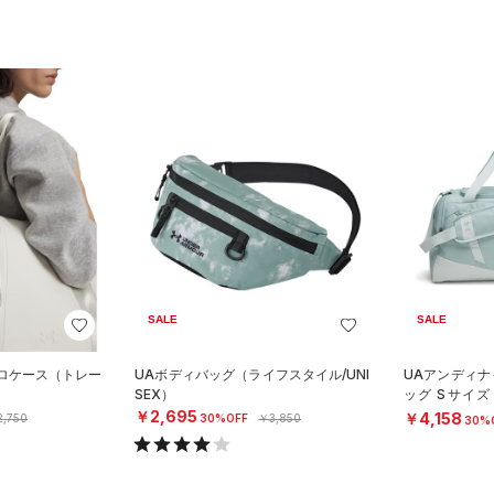
SALE
SALE
クロケース（トレー
UAボディバッグ（ライフスタイル/UNI
UAアンディナ
SEX）
ッグ Sサイズ
X）
￥2,695
￥4,158
,750
30%OFF
￥3,850
30%