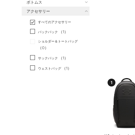
ボトムス
トレーニング
すべてのトップス
（3）
アクセサリー
すべてのボトムス
ランニング
（0）
（0）
ベースレイヤー
すべてのアクセサリー
（1）
スポーツスタイル
（1）
レギンス&タイツ
（6）
Tシャツ
（1）
アメリカンフットボール
バックパック
（0）
ショートパンツ
（0）
タンクトップ
（0）
ショルダー＆トートバッグ
（0）
パンツ(ロングパンツ)
（0）
ポロシャツ
（0）
サッカー
（0）
（0）
スウェット＆フリース
（1）
ロングTシャツ
リカバリー
（0）
（1）
サックパック
（0）
アンダーウェア
（0）
パーカー&トレーナー
その他
（0）
（1）
ウェストバッグ
（0）
スカート
（0）
ジャケット
（1）
ダッフルバッグ
1
（0）
スイムウェア
（0）
ジャージ
（0）
キャップ＆ビーニー
（0）
ベスト
（0）
ベルト
（0）
ダウン・コート
（0）
グローブ・手袋
（1）
スポーツブラ
（0）
アイウェア
（0）
セットアップ
リストバンド＆ヘッドバンド