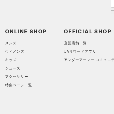
カラー
（0）
スパイク
M(23cm)
（1）
スポーツスタイルシューズ
ML(24cm)
（0）
サンダル
ブラック
ホワイト
ブラウン
グリーン
L(25cm)
XL(26cm)
ONLINE SHOP
OFFICIAL SHOP
YS(130cm)
ブルー
パープル
レッド
イエロー
メンズ
直営店舗一覧
YM(140cm)
ウィメンズ
UAリワードアプリ
YSM/YMD
オレンジ
その他
キッズ
アンダーアーマー コミュニ
YL(150cm)
YXL(160cm)
シューズ
価格
XS
アクセサリー
S
テクノロジー
特集ページ一覧
～
円
円
M
FLOW(フロー)
（0）
在庫
L
HOVR(ホバー)
（0）
XL
在庫あり
CHARGED(チャージド)
（0）
限定
ONESIZE