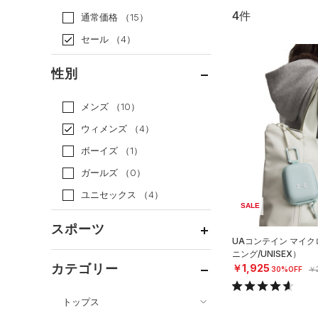
4件
通常価格
（15）
セール
（4）
性別
メンズ
（10）
ウィメンズ
（4）
ボーイズ
（1）
ガールズ
（0）
ユニセックス
（4）
SALE
スポーツ
UAコンテイン マイ
ニング/UNISEX）
ベースボール
（0）
カテゴリー
￥1,925
30%OFF
￥2
バスケットボール
（0）
トップス
ゴルフ
（0）