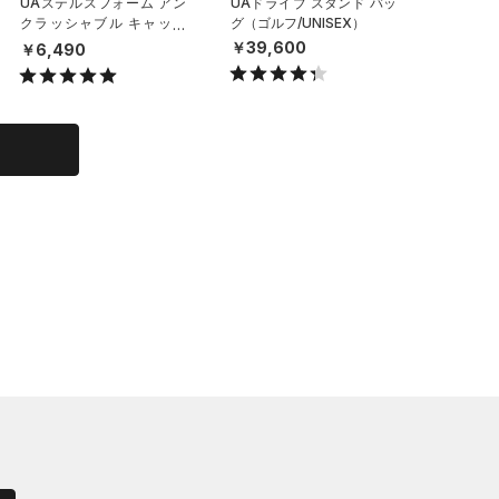
UAステルスフォーム アン
UAドライブ スタンド バッ
UAノー
クラッシャブル キャップ
グ（ゴルフ/UNISEX）
ク（トレ
（ライフスタイル/UNISE
X）
￥39,600
￥6,490
￥19,9
X）