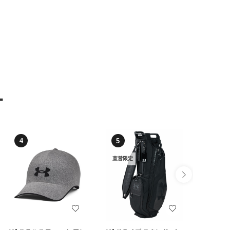
ー
4
5
6
直営限定
NEW