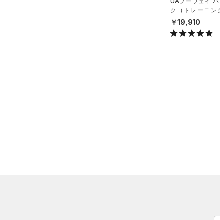
（0）
UAノーウェイ 
（0）
スイムウェア
ク（トレーニング/
（0）
スポーツマスク
X）
￥19,910
（0）
ソックス
（0）
ネックウォーマー
（0）
スリーブ
（0）
タオル
（0）
ボール
（0）
イヤホン＆ヘッドホン
（0）
ウォーターボトル
（0）
その他
シューズ
すべてのシューズ
サイズ
（0）
スポーツシューズ
S(22cm)