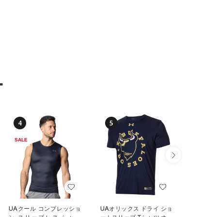
ー
4
5
6
SALE
SALE
UAクール コンプレッショ
UAオリックス ドライ ショ
UAアー