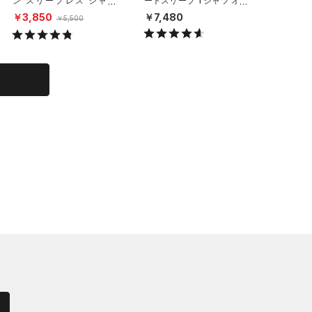
ン スリーブレス シャツ
ートスリーブ Tシャツ オー
ブレス 
（トレーニング/MEN）
センティック（ベースボー
グ/MEN
￥3,850
￥7,480
￥3,08
￥5,500
ル/MEN）