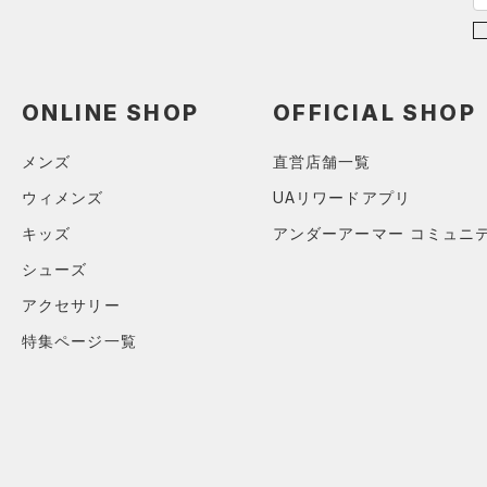
すべてのアクセサリー
（5）
レギンス&タイツ
すべてのシューズ
（4）
バックパック
（25）
ショートパンツ
サイズ
（0）
スポーツシューズ
（1）
ショルダー＆トートバッグ
（13）
パンツ(ロングパンツ)
YXS(120cm)
ONLINE SHOP
OFFICIAL SHOP
カラー
（0）
スパイク
（2）
サックパック
（1）
スウェット＆フリース
YS(130cm)
スポーツスタイルシューズ
（4）
ウェストバッグ
（5）
アンダーウェア
メンズ
直営店舗一覧
YM(140cm)
（0）
価格
（2）
ダッフルバッグ
（0）
ブラック
スカート
ホワイト
ブラウン
グリーン
ウィメンズ
UAリワードアプリ
YL(150cm)
（0）
サンダル
（2）
キャップ＆ビーニー
（5）
テクノロジー
YXL(160cm)
スイムウェア
キッズ
アンダーアーマー コミュニ
～
円
円
（0）
S
ベルト
ブルー
パープル
レッド
イエロー
シューズ
FLOW(フロー)
（0）
在庫
M
（0）
グローブ・手袋
アクセサリー
HOVR(ホバー)
（0）
L
（0）
アイウェア
特集ページ一覧
オレンジ
その他
在庫あり
CHARGED(チャージド)
（0）
限定
XL
リストバンド＆ヘッドバンド
MICRO G(マイクロＧ)
（0）
（0）
2XL
直営限定
（0）
コレクション
TRIBASE(トライベース)
3XL
（0）
スポーツマスク
公式サイト限定
（0）
（0）
4XL
プロジェクトロック
（0）
（6）
ソックス
在庫残りわずか
（0）
RUSH(ラッシュ)
（0）