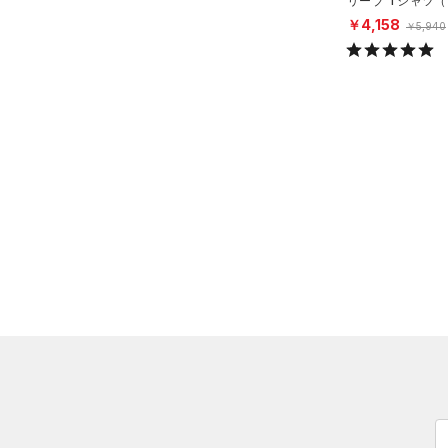
リーブ Tシャツ
（12）
タンクトップ
ング/MEN）
￥4,158
￥5,940
（4）
ポロシャツ
（1）
ロングTシャツ
（0）
パーカー&トレーナー
（7）
ジャケット
（1）
ジャージ
（1）
ベスト
（0）
ダウン・コート
（0）
スポーツブラ
（0）
セットアップ
（0）
スイムウェア
ボトムス
アクセサリー
すべてのボトムス
シューズ