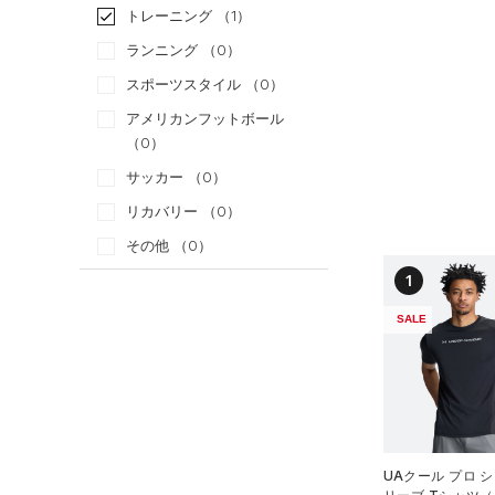
トレーニング
（1）
ランニング
（0）
スポーツスタイル
（0）
アメリカンフットボール
（0）
サッカー
（0）
リカバリー
（0）
その他
（0）
1
カテゴリー
SALE
トップス
すべてのトップス
（12）
ベースレイヤー
（46）
Tシャツ
UAクール プロ 