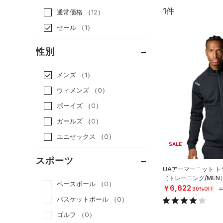
1件
通常価格
（12）
セール
（1）
性別
メンズ
（1）
ウィメンズ
（0）
ボーイズ
（0）
ガールズ
（0）
ユニセックス
（0）
SALE
スポーツ
UAアーマーニット 
（トレーニング/MEN
ベースボール
（0）
￥6,622
30%OFF
￥
バスケットボール
（0）
ゴルフ
（0）