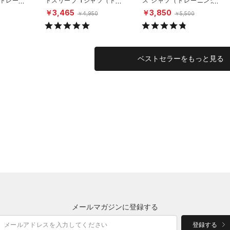
（トレーニ
トスリーブ Tシャツ（トレ
ス シャツ（トレーニング/
ーニング/MEN）
MEN）
￥3,465
￥3,850
￥4,950
￥5,500
ベストセラーをもっと見る
メールマガジンに登録する
登録する