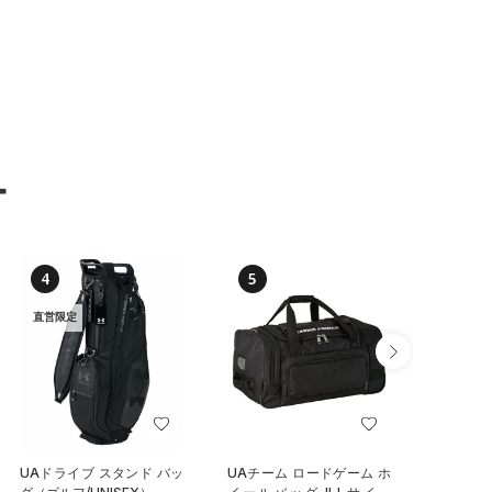
ー
4
5
6
直営限定
UAドライブ スタンド バッ
UAチーム ロードゲーム ホ
UAステ