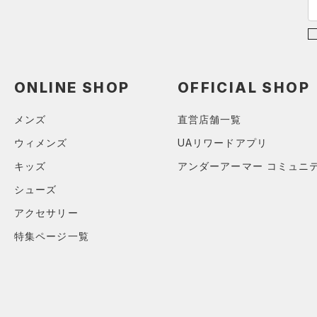
（0）
その他
シューズ
すべてのシューズ
サイズ
ONLINE SHOP
OFFICIAL SHOP
（0）
スポーツシューズ
ONESIZE
カラー
（0）
スパイク
メンズ
直営店舗一覧
スポーツスタイルシューズ
ウィメンズ
UAリワードアプリ
（0）
価格
キッズ
アンダーアーマー コミュニ
ブラック
ホワイト
ブラウン
グリーン
（1）
サンダル
シューズ
テクノロジー
～
円
円
アクセサリー
ブルー
パープル
レッド
イエロー
FLOW(フロー)
（0）
在庫
特集ページ一覧
HOVR(ホバー)
（0）
オレンジ
その他
在庫あり
CHARGED(チャージド)
（0）
限定
MICRO G(マイクロＧ)
（0）
直営限定
（0）
コレクション
TRIBASE(トライベース)