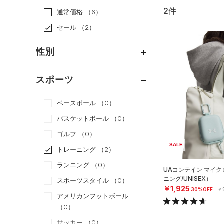
2件
通常価格
（6）
セール
（2）
性別
メンズ
（2）
スポーツ
ウィメンズ
（2）
ベースボール
（0）
ボーイズ
（0）
バスケットボール
（0）
ガールズ
（0）
ゴルフ
（0）
ユニセックス
（2）
SALE
トレーニング
（2）
ランニング
（0）
UAコンテイン マイ
ニング/UNISEX）
スポーツスタイル
（0）
￥1,925
30%OFF
￥2
アメリカンフットボール
（0）
サッカー
（0）