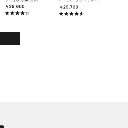
グ（ゴルフ/UNISEX）
イールバッグ II Lサイズ
クラッシ
（トレーニング/MEN）
（ライフ
￥39,600
￥29,700
￥6,49
X）