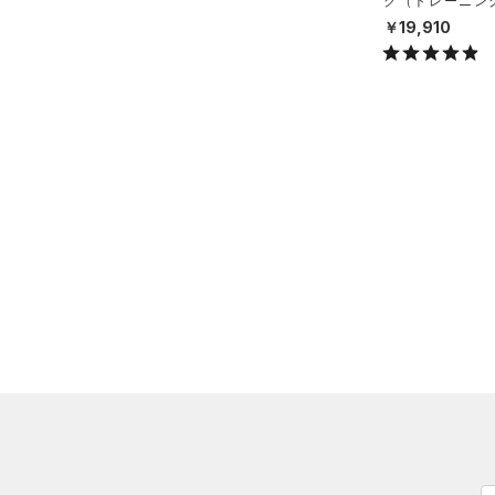
ク（トレーニング/
（3）
キャップ＆ビーニー
（7）
スイムウェア
（1）
ジャージ
X）
￥19,910
（0）
ベルト
（1）
ベスト
（0）
グローブ・手袋
（0）
ダウン・コート
（0）
アイウェア
（6）
スポーツブラ
リストバンド＆ヘッドバンド
（2）
セットアップ
（0）
（2）
スイムウェア
（0）
スポーツマスク
（7）
ソックス
（0）
ネックウォーマー
（0）
スリーブ
（1）
タオル
（0）
ボール
（0）
イヤホン＆ヘッドホン
（0）
ウォーターボトル