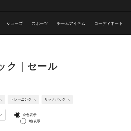
シューズ
スポーツ
チームアイテム
コーディネート
ック｜セール
トレーニング
サックパック
全色表示
1色表示