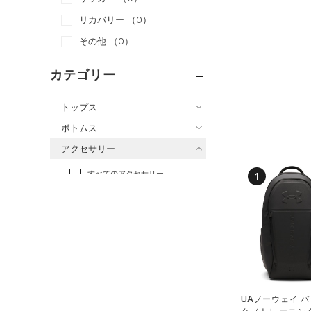
リカバリー
（0）
その他
（0）
カテゴリー
トップス
ボトムス
すべてのトップス
アクセサリー
すべてのボトムス
（14）
ベースレイヤー
すべてのアクセサリー
（16）
1
レギンス&タイツ
（116）
Tシャツ
（4）
バックパック
（43）
ショートパンツ
（22）
タンクトップ
（1）
ショルダー＆トートバッグ
（16）
パンツ(ロングパンツ)
（4）
ポロシャツ
（2）
サックパック
（1）
スウェット＆フリース
（4）
ロングTシャツ
（4）
ウェストバッグ
（5）
アンダーウェア
（2）
パーカー&トレーナー
（2）
ダッフルバッグ
（0）
スカート
（10）
ジャケット
UAノーウェイ 