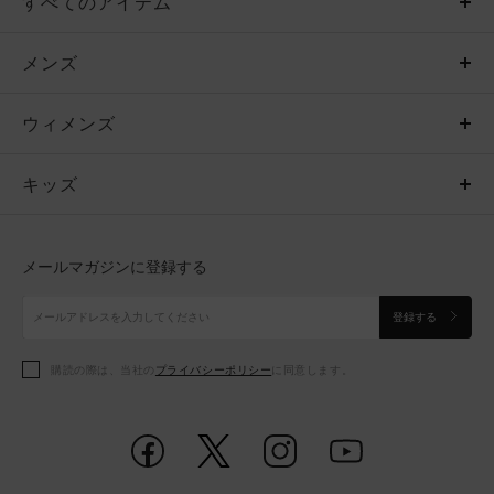
すべてのアイテム
メンズ
メンズ
ウィメンズ
トップス
ウィメンズ
キッズ
トップス
ボトムス
キッズ
トップス
ボトムス
シューズ
シューズ
メールマガジンに登録する
ボトムス
シューズ
アクセサリー
アクセサリー
登録する
シューズ
アクセサリー
購読の際は、当社の
プライバシーポリシー
に同意します。
アクセサリー
スポーツブラ
レギンス＆タイツ