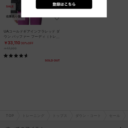
SALE
在庫残り僅か
UAコールドギアインフラレッド ダ
ウン パッファー フーディ（トレー
ニング/WOMEN）
￥33,110
30%OFF
￥47,300
SOLD OUT
TOP
トレーニング
トップス
ダウン・コート
セール