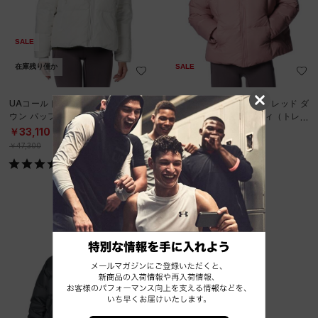
SALE
在庫残り僅か
SALE
UAコールドギアインフラレッド ダ
UAコールドギアインフラレッド ダ
ウン パッファー フーディ（トレー
ウン パッファー フーディ（トレー
ニング/WOMEN）
ニング/WOMEN）
￥33,110
￥33,110
30%OFF
30%OFF
￥47,300
￥47,300