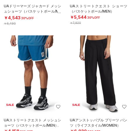
UAドリーマーズ ジャカード メッシ
UAストリートクエスト ショーツ
ュショーツ（バスケットボール/ME
（バスケットボール/MEN）
N）
￥5,544
￥4,543
30%OFF
30%OFF
￥7,920
￥6,490
SALE
SALE
UAストリートクエスト メッシュシ
UAアンストッパブル プリーツ パン
ョーツ（バスケットボール/MEN）
ツ（ライフスタイル/WOMEN）