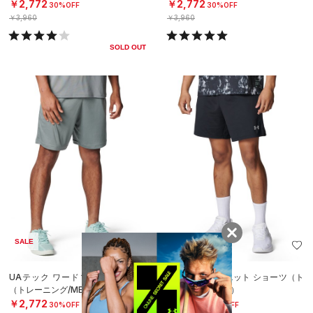
￥2,772
￥2,772
30%OFF
30%OFF
￥3,960
￥3,960
SOLD OUT
SALE
SALE
UAテック ワードマーク ショーツ
UAモチベート ニット ショーツ（ト
（トレーニング/MEN）
レーニング/MEN）
￥2,772
￥3,465
30%OFF
30%OFF