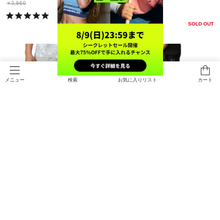
￥3,960
￥4,950
SOLD OUT
検索
お気に入りリスト
カート
メニュー
SALE
SALE
UAモチベート ニット ショーツ（ト
UAハイブリッド トレイン プロ ショ
レーニング/MEN）
ーツ（トレーニング/MEN）
￥3,465
￥6,237
30%OFF
30%OFF
￥4,950
￥8,910