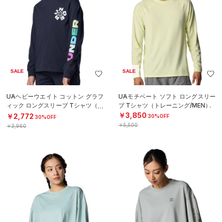
SALE
SALE
UAヘビーウエイト コットン グラフ
UAモチベート ソフト ロングスリー
ィック ロングスリーブ Tシャツ（ト
ブ Tシャツ（トレーニング/MEN）
レーニング/BOYS）
￥3,850
￥2,772
30%OFF
30%OFF
￥5,500
￥3,960