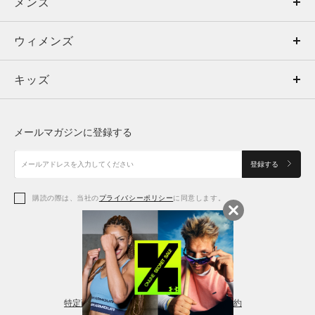
メンズ
メンズ
ウィメンズ
トップス
ウィメンズ
キッズ
トップス
ボトムス
キッズ
トップス
ボトムス
シューズ
シューズ
メールマガジンに登録する
ボトムス
シューズ
アクセサリー
アクセサリー
登録する
シューズ
アクセサリー
購読の際は、当社の
プライバシーポリシー
に同意します。
アクセサリー
スポーツブラ
レギンス＆タイツ
特定商取引法に基づく通販の表記
会員規約