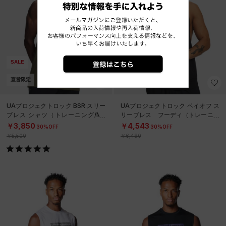
SALE
SALE
直営限定
直営限定
UAプロジェクトロック BSR スリー
UAプロジェクトロック ペイオフ ス
ブレス シャツ（トレーニング/ME
リーブレス フーディ（トレーニン
N）
グ/MEN）
￥3,850
￥4,543
30%OFF
30%OFF
￥5,500
￥6,490