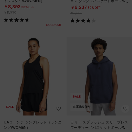
イフスタイル/WOMEN）
ョン タンク（バスケットボール/ME
N）
￥8,393
￥6,237
30%OFF
30%OFF
￥11,990
￥8,910
SOLD OUT
SALE
SALE
在庫残り僅か
UAローンチ シングレット（ランニ
カリー スプラッシュ スリーブレス
ング/WOMEN）
フーディー（バスケットボール/ME