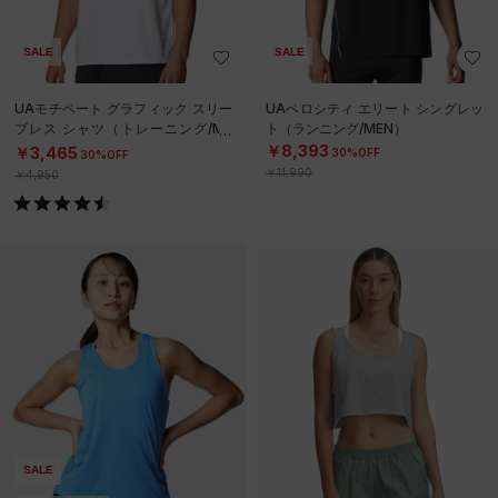
SALE
SALE
UAモチベート グラフィック スリー
UAベロシティ エリート シングレッ
ブレス シャツ（トレーニング/ME
ト（ランニング/MEN）
N）
￥8,393
￥3,465
30%OFF
30%OFF
￥11,990
￥4,950
SALE