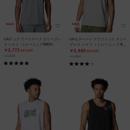
SALE
SALE
UAテック ワードマーク スリーブレ
UAモチベート グラフィック スリー
ス シャツ（トレーニング/MEN）
ブレス シャツ（トレーニング/ME
N）
￥2,772
￥3,465
30%OFF
30%OFF
￥3,960
￥4,950