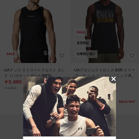
SALE
直営限定
SALE
在庫残り僅か
UAテック ストリートクエスト タン
UAプロジェクトロック BSR スリー
ク（バスケットボール/MEN）
ブレス シャツ（トレーニング/ME
N）
￥3,465
￥3,850
30%OFF
30%OFF
￥4,950
￥5,500
SOLD OUT
SOLD OUT