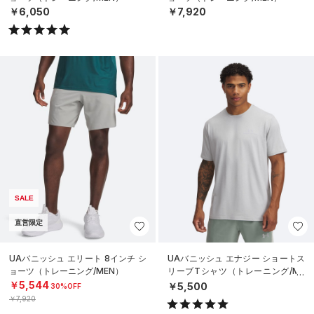
￥6,050
￥7,920
SALE
直営限定
UAバニッシュ エリート 8インチ シ
UAバニッシュ エナジー ショートス
ョーツ（トレーニング/MEN）
リーブTシャツ（トレーニング/ME
N）
￥5,544
￥5,500
30%OFF
￥7,920