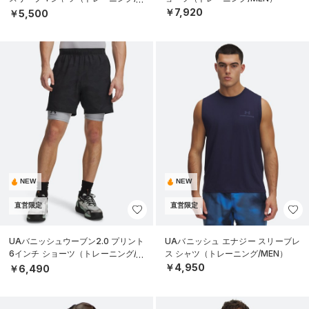
EN）
￥7,920
￥5,500
NEW
NEW
直営限定
直営限定
UAバニッシュウーブン2.0 プリント
UAバニッシュ エナジー スリーブレ
6インチ ショーツ（トレーニング/M
ス シャツ（トレーニング/MEN）
EN）
￥4,950
￥6,490