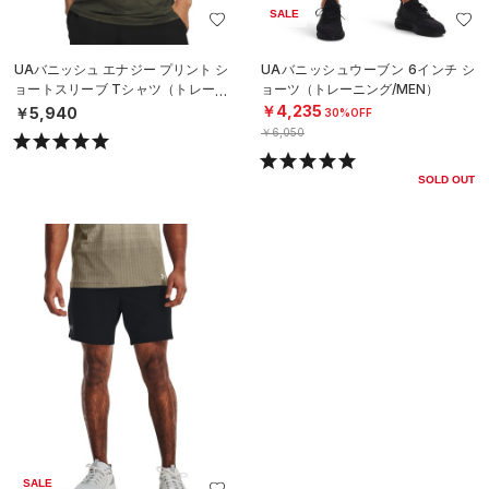
SALE
UAバニッシュ エナジー プリント シ
UAバニッシュウーブン 6インチ シ
ョートスリーブ Tシャツ（トレーニ
ョーツ（トレーニング/MEN）
ング/MEN）
￥4,235
￥5,940
30%OFF
￥6,050
SOLD OUT
SALE