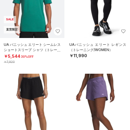
SALE
直営限定
UA バニッシュ エリート シームレス
UAバニッシュ エリート レギンス
ショートスリーブ シャツ（トレーニ
（トレーニング/WOMEN）
ング/MEN）
￥11,990
￥5,544
30%OFF
￥7,920