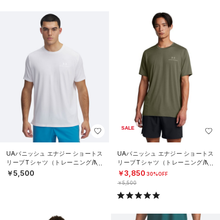
SALE
UAバニッシュ エナジー ショートス
UAバニッシュ エナジー ショートス
リーブTシャツ（トレーニング/ME
リーブTシャツ（トレーニング/ME
N）
N）
￥5,500
￥3,850
30%OFF
￥5,500