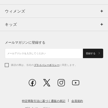
ウィメンズ
トップス
ウィメンズ
キッズ
トップス
ボトムス
キッズ
トップス
ボトムス
シューズ
シューズ
メールマガジンに登録する
ボトムス
シューズ
アクセサリー
アクセサリー
登録する
シューズ
アクセサリー
購読の際は、当社の
プライバシーポリシー
に同意します。
アクセサリー
スポーツブラ
レギンス＆タイツ
特定商取引法に基づく通販の表記
会員規約