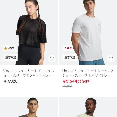
NEW
SALE
直営限定
直営限定
UAバニッシュ エリート メッシュ シ
UA バニッシュ エリート シームレス
ョートスリーブ Tシャツ（トレーニ
ショートスリーブ シャツ（トレーニ
ング/WOMEN）
ング/MEN）
￥7,920
￥5,544
30%OFF
￥7,920