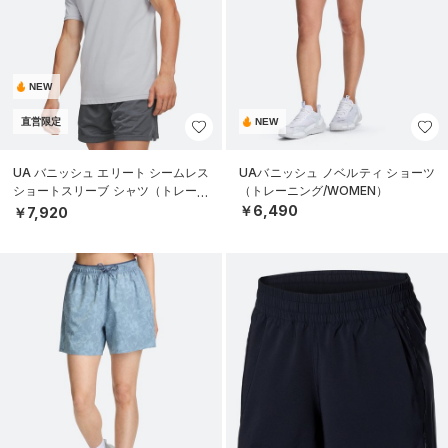
NEW
直営限定
NEW
UA バニッシュ エリート シームレス
UAバニッシュ ノベルティ ショーツ
ショートスリーブ シャツ（トレーニ
（トレーニング/WOMEN）
ング/MEN）
￥6,490
￥7,920