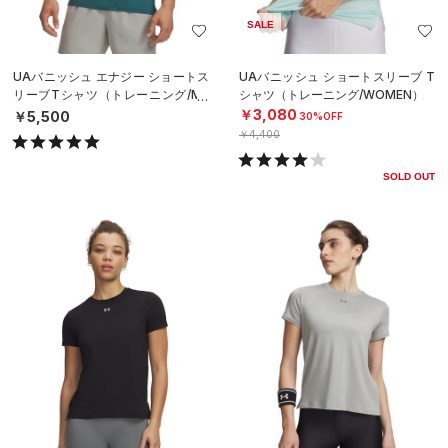
SALE
UAバニッシュ エナジー ショートス
UAバニッシュ ショートスリーブ T
リーブTシャツ（トレーニング/ME
シャツ（トレーニング/WOMEN）
N）
￥3,080
￥5,500
30%OFF
￥4,400
SOLD OUT